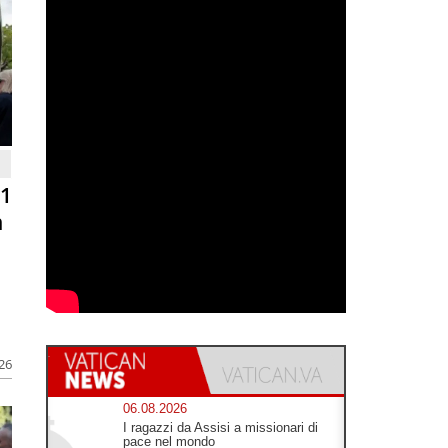
81
n
026
06.08.2026
I ragazzi da Assisi a missionari di
pace nel mondo