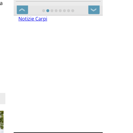
la
❮
❯
Notizie Carpi