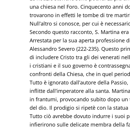
una chiesa nel Foro. Cinquecento anni do
trovarono in effetti le tombe di tre martiri
Null’altro si conosce, per cui è necessari
Secondo questo racconto, S. Martina era 
Arrestata per la sua aperta professione d
Alessandro Severo (222-235). Questo princ
di includere Cristo tra gli dei venerati n
i cristiani e il suo governo è contrasseg
confronti della Chiesa, che in quel peri
Tutto è ignorato dall’autore della Passio, 
inflitte dall’imperatore alla santa. Martin
in frantumi, provocando subito dopo un t
del dio. Il prodigio si ripetè con la statu
Tutto ciò avrebbe dovuto indurre i suoi per
infierirono sulle delicate membra della f