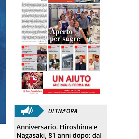
ULTIM'ORA
Morto Francesco Guccini.
L’amico teologo, “un faro