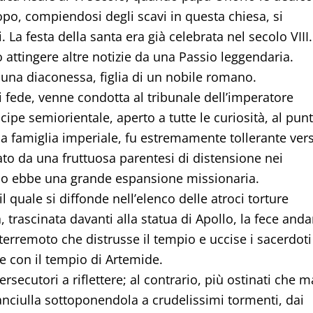
po, compiendosi degli scavi in questa chiesa, si
. La festa della santa era già celebrata nel secolo VIII.
o attingere altre notizie da una Passio leggendaria.
una diaconessa, figlia di un nobile romano.
i fede, venne condotta al tribunale dell’imperatore
ipe semiorientale, aperto a tutte le curiosità, al pun
ella famiglia imperiale, fu estremamente tollerante ver
nato da una fruttuosa parentesi di distensione nei
odo ebbe una grande espansione missionaria.
il quale si diffonde nell’elenco delle atroci torture
a, trascinata davanti alla statua di Apollo, la fece anda
erremoto che distrusse il tempio e uccise i sacerdoti
a e con il tempio di Artemide.
secutori a riflettere; al contrario, più ostinati che m
anciulla sottoponendola a crudelissimi tormenti, dai