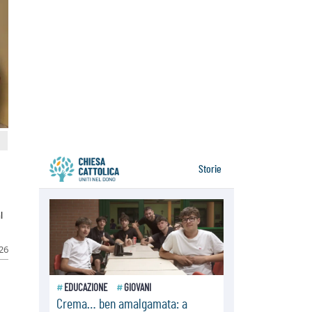
resta alto il richiamo al disarmo
mondiale
06.08.2026
Il Papa con i giovani ad Assisi:
costruire la civiltà dell'amore non
delle contrapposizioni
06.08.2026
Hiroshima e Nagasaki, 81 anni
dopo. Al via i "dieci giorni di
preghiera per la pace"
l
026