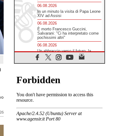
06.08.2026
In un minuto la visita di Papa Leone
XIV ad Assisi
06.08.2026
È morto Francesco Guccini,
Salvarani: "Ci ha interpretato come
pochissimi altri"
06.08.2026
Un abbraccio verso il futuro, la
grande festa del Papa e dei giovani
ad Assisi
a
06.08.2026
Il grazie dei giovani al Papa: "Oggi
ci sentiamo Chiesa"
06.08.2026
Leone XIV: la rivoluzione del
Vangelo abbatte i muri che
ivo
separano gli esseri umani
06.08.2026
026
Fra Marco Vianelli: alla scuola di
san Francesco per imparare il
Vangelo della pace
06.08.2026
Hiroshima, ad 81 anni dalla bomba