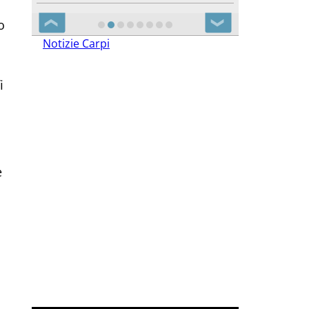
o
❮
❯
Notizie Carpi
i
e