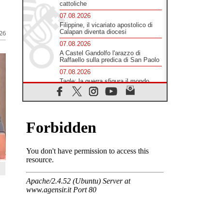
cattoliche
07.08.2026
Filippine, il vicariato apostolico di
Calapan diventa diocesi
026
07.08.2026
A Castel Gandolfo l'arazzo di
Raffaello sulla predica di San Paolo
07.08.2026
Tagle: la guerra sfigura il mondo,
solo la rivelazione di Dio lo
trasfigura
07.08.2026
Il Papa in Francia, quattro giorni
intensi tra Chiesa, popolo e
istituzioni
07.08.2026
SIGNIS 2026, dare voce alle
religiose cattoliche nello spazio
pubblico
07.08.2026
Honduras, gli sfollati invisibili di una
crisi dimenticata
07.08.2026
Italia, Antigone: carceri al limite