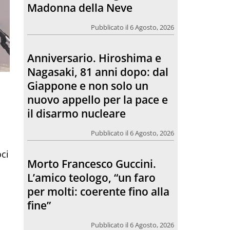
Giappone e non solo un
nuovo appello per la pace e
il disarmo nucleare
Pubblicato il 6 Agosto, 2026
Morto Francesco Guccini.
L’amico teologo, “un faro
per molti: coerente fino alla
fine”
Pubblicato il 6 Agosto, 2026
oci
Chiesa. Un abbraccio verso il
futuro, la grande festa del
Papa e dei giovani ad Assisi
Pubblicato il 6 Agosto, 2026