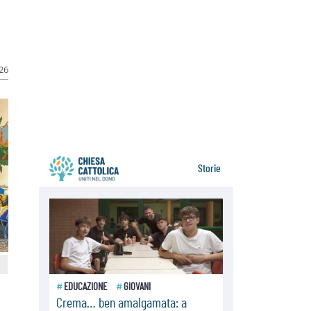
della sopravvivenza per caldo e
sovraffollamento
07.08.2026
Parolin conclude il viaggio in
Messico: "La pace inizia con
l'empatia per il dolore altrui"
026
07.08.2026
Uruguay, il presidente dei vescovi:
la visita del Papa dono per tutto il
Paese