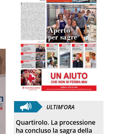
ULTIM'ORA
Anniversario. Hiroshima e
Nagasaki, 81 anni dopo: dal