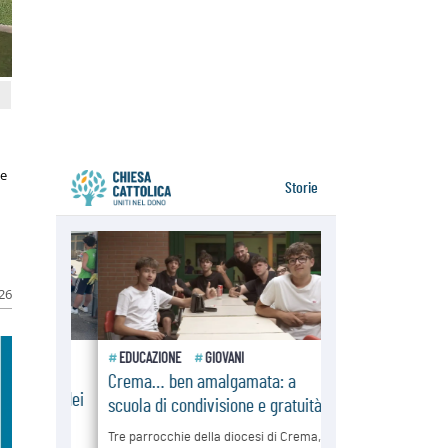
05.08.2026
Cristiani e confuciani, rispetto e
saggezza per affrontare le "sfide
urgenti" di oggi
05.08.2026
Santa Maria Maggiore, Makrickas:
la grazia di Dio scende ancora sul
mondo
le
026