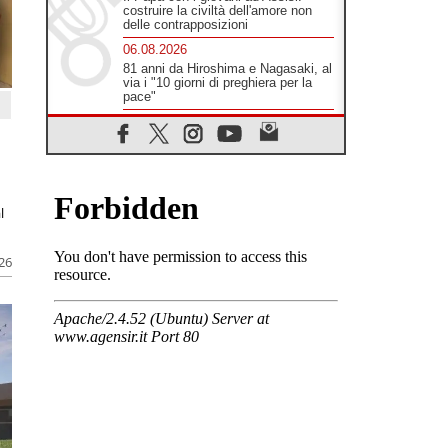
costruire la civiltà dell'amore non
delle contrapposizioni
06.08.2026
81 anni da Hiroshima e Nagasaki, al
via i "10 giorni di preghiera per la
pace"
06.08.2026
Santa Maria degli Angeli, quando un
Santuario custodisce le origini
06.08.2026
Libano, riprendono i colloqui di
l
Roma tra nuove tensioni e raid nel
sud
06.08.2026
026
Medio Oriente, intesa tra Iran e
Oman sullo Stretto di Hormuz
05.08.2026
Il cardinale Parolin in Messico:
essere presenti accanto a
emarginati, migranti, stranieri
05.08.2026
Pizzaballa ad Assisi: i cristiani
stanchi del tira e molla delle
trattative, vogliono pace