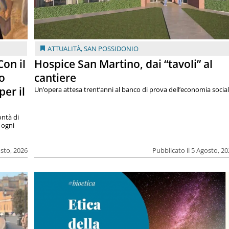
ATTUALITÀ
,
SAN POSSIDONIO
on il
Hospice San Martino, dai “tavoli” al
o
cantiere
per il
Un’opera attesa trent’anni al banco di prova dell’economia socia
ntà di
 ogni
osto, 2026
Pubblicato il 5 Agosto, 2