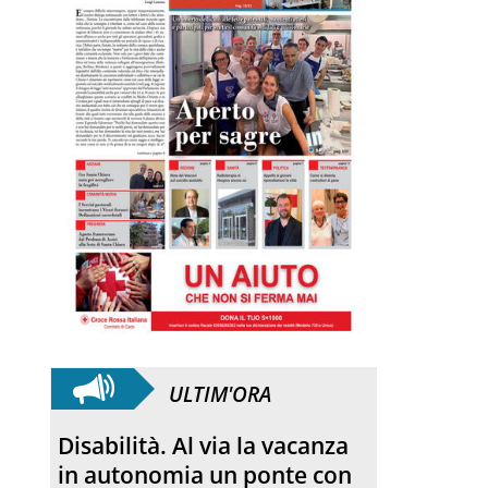
ULTIM'ORA
SANFELICE 1893 Banca
Popolare. Con il bilancio di