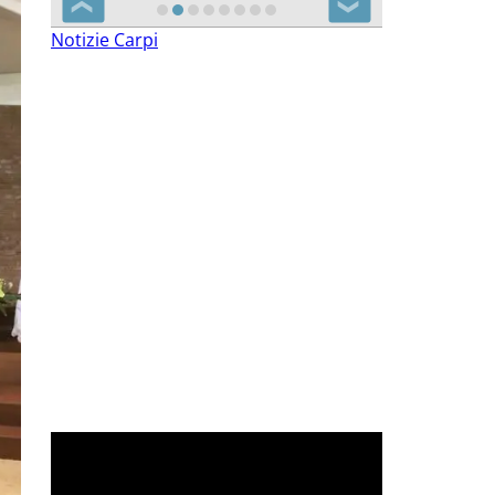
❮
❯
Notizie Carpi