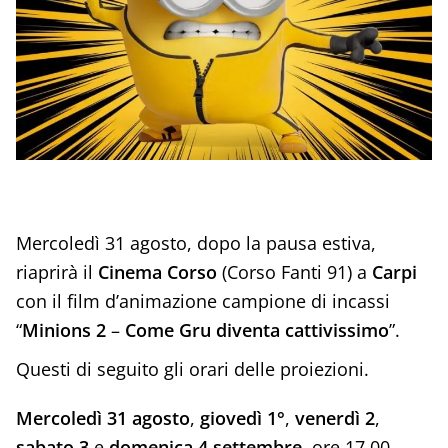
Mercoledì 31 agosto, dopo la pausa estiva,
riaprirà il
Cinema Corso
(Corso Fanti 91) a
Carpi
con il film d’animazione campione di incassi
“
Minions 2
–
Come Gru diventa cattivissimo
”.
Questi di seguito gli orari delle proiezioni.
Mercoledì 31 agosto
,
giovedì 1°
,
venerdì 2
,
sabato 3
e
domenica 4 settembre
, ore 17.00-