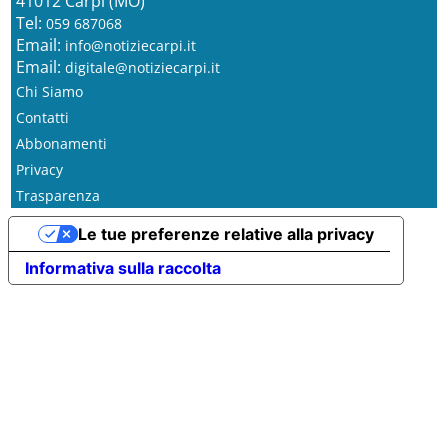
41012 Carpi (MO)
Tel:
059 687068
Email:
info@notiziecarpi.it
Email:
digitale@notiziecarpi.it
Chi Siamo
Contatti
Abbonamenti
Privacy
Trasparenza
Le tue preferenze relative alla privacy
Informativa sulla raccolta