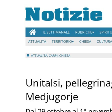
IL SETTIMANALE
RUBRICHE
SPIRIT
ATTUALITÀ
TERRITORIO
CHIESA
CULTURA
ATTUALITÀ, CARPI, CHIESA
Unitalsi, pellegrin
Medjugorje
Dal 29 ottobre al 1° novemb