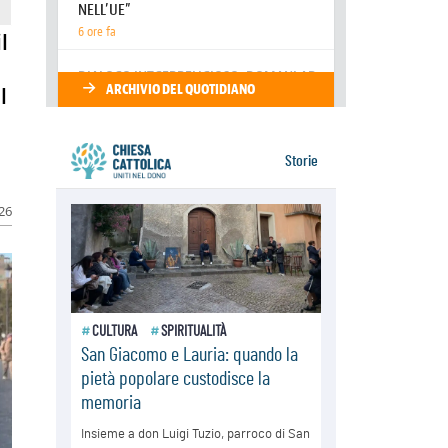
Venezuela, don Pagniello: "Nel
dolore, una Chiesa che non si
l
arrende"
05.08.2026
Migranti, UE compatta su Ceuta:
l
superata una prova difficile
026