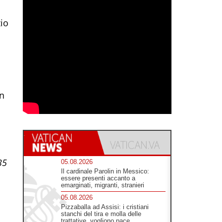
zio
in
35
05.08.2026
Il cardinale Parolin in Messico:
essere presenti accanto a
emarginati, migranti, stranieri
05.08.2026
Pizzaballa ad Assisi: i cristiani
stanchi del tira e molla delle
trattative, vogliono pace