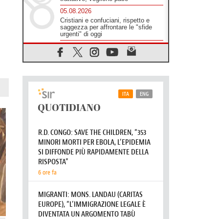
05.08.2026
Cristiani e confuciani, rispetto e
saggezza per affrontare le "sfide
urgenti" di oggi
05.08.2026
Santa Maria Maggiore, Makrickas:
la grazia di Dio scende ancora sul
mondo
05.08.2026
I giovani attendono il Papa ad
Assisi: "I social non saziano,
vogliamo cose grandi"
05.08.2026
Parolin ai preti del Guatemala: siate
"sentinelle vigili", è la santità a
rendere credibili
05.08.2026
Dal Papa all'udienza generale la
forza del "circolo degli eroi"
05.08.2026
Ucraina, il nunzio: preoccupa
sentire chi benedice la guerra. Il
Papa unica voce di pace
05.08.2026