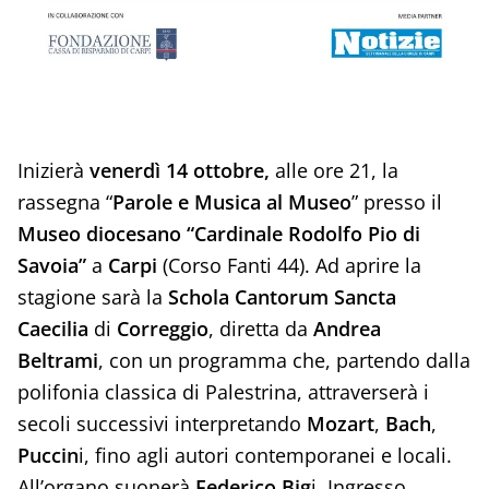
Inizierà
venerdì 14 ottobre,
alle ore 21, la
rassegna “
Parole e Musica al Museo
” presso il
Museo diocesano “Cardinale Rodolfo Pio di
Savoia”
a
Carpi
(Corso Fanti 44). Ad aprire la
stagione sarà la
Schola Cantorum Sancta
Caecilia
di
Correggio
, diretta da
Andrea
Beltrami
, con un programma che, partendo dalla
polifonia classica di Palestrina, attraverserà i
secoli successivi interpretando
Mozart
,
Bach
,
Puccin
i, fino agli autori contemporanei e locali.
All’organo suonerà
Federico Big
i. Ingresso