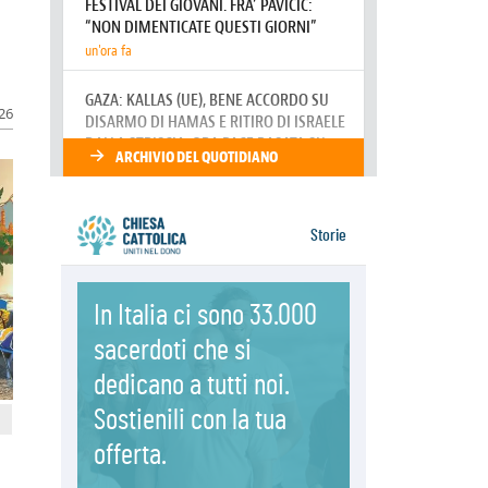
06.08.2026
Il grazie dei giovani al Papa: "Oggi
ci sentiamo Chiesa"
06.08.2026
Leone XIV: la rivoluzione del
026
Vangelo abbatte i muri che
separano gli esseri umani