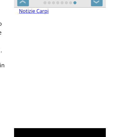
❮
❯
Notizie Carpi
o
e
.
in