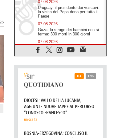
07.08.2026
Uruguay, il presidente dei vescovi:
la visita del Papa dono per tutto il
Paese
026
07.08.2026
Gaza, la strage dei bambini non si
ferma: 300 morti in 300 giorni
07.08.2026
Medio Oriente, non c'è accordo tra
Libano e Israele
06.08.2026
Il responsabile del "Go! Franciscan
Youth Meeting": da Assisi uno
sguardo nuovo
06.08.2026
In un minuto la visita di Papa Leone
XIV ad Assisi
06.08.2026
È morto Francesco Guccini,
Salvarani: "Ci ha interpretato come
pochissimi altri"
06.08.2026
Un abbraccio verso il futuro, la
grande festa del Papa e dei giovani
ad Assisi