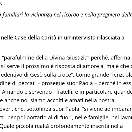
.
 i familiari la vicinanza nel ricordo e nella preghiera dell
elle Case della Carità in un’intervista rilasciata a
ta “parafulmine della Divina Giustizia” perché, afferma
 si serve il prossimo è risposta di amore al male che 
redentivo di Gesù sulla croce”. Come grande “lenzuolo
udine di peccati – prosegue suor Paola – perché in ess
 Amando e servendo i fratelli, e in particolare quand
he anche noi siamo accolti e amati nella nostra
veri, che, sottolinea suor Paola, “si viene ad impara
’, per poi portarlo al di fuori, nelle famiglie, nel lavo
”. Quale piccola realtà profondamente inserita nella