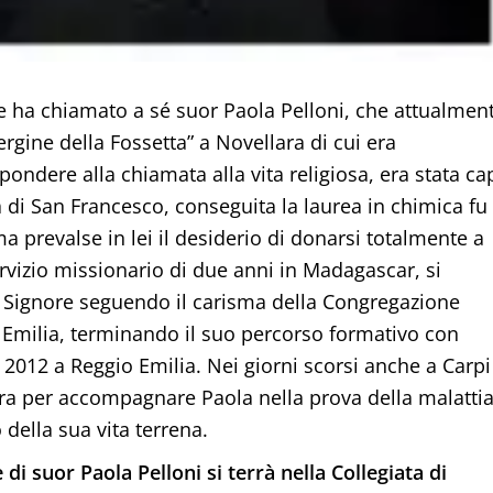
re ha chiamato a sé suor Paola Pelloni, che attualmen
ergine della Fossetta” a Novellara di cui era
pondere alla chiamata alla vita religiosa, era stata ca
 di San Francesco, conseguita la laurea in chimica fu
a prevalse in lei il desiderio di donarsi totalmente a
ervizio missionario di due anni in Madagascar, si
 Signore seguendo il carisma della Congregazione
o Emilia, terminando il suo percorso formativo con
e 2012 a Reggio Emilia. Nei giorni scorsi anche a Carpi
iera per accompagnare Paola nella prova della malatti
 della sua vita terrena.
di suor Paola Pelloni si terrà nella Collegiata di