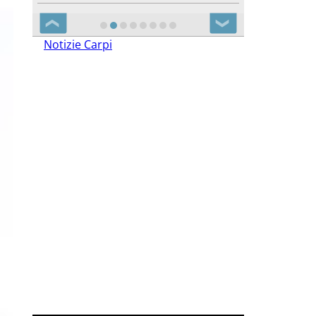
❮
❯
Notizie Carpi