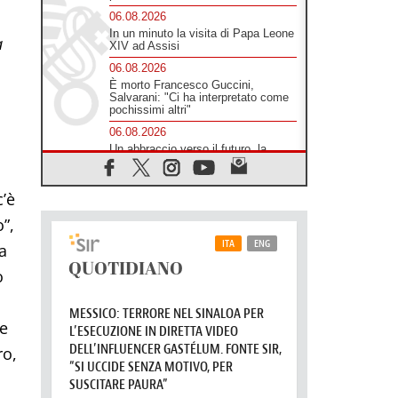
06.08.2026
In un minuto la visita di Papa Leone
a
XIV ad Assisi
06.08.2026
È morto Francesco Guccini,
Salvarani: "Ci ha interpretato come
pochissimi altri"
06.08.2026
Un abbraccio verso il futuro, la
grande festa del Papa e dei giovani
ad Assisi
c’è
06.08.2026
Il grazie dei giovani al Papa: "Oggi
”,
ci sentiamo Chiesa"
a
06.08.2026
Leone XIV: la rivoluzione del
o
Vangelo abbatte i muri che
separano gli esseri umani
06.08.2026
re
Fra Marco Vianelli: alla scuola di
san Francesco per imparare il
ro,
Vangelo della pace
06.08.2026
Hiroshima, ad 81 anni dalla bomba