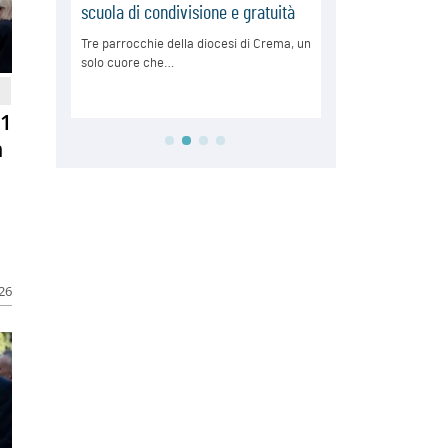
81
n
026