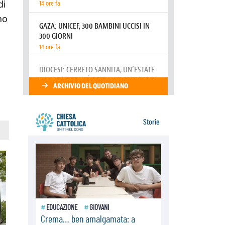
di
resta alto il richiamo al disarmo
mondiale
no
06.08.2026
Il Papa con i giovani ad Assisi:
costruire la civiltà dell'amore non
delle contrapposizioni
06.08.2026
Hiroshima e Nagasaki, 81 anni
dopo. Al via i "dieci giorni di
preghiera per la pace"