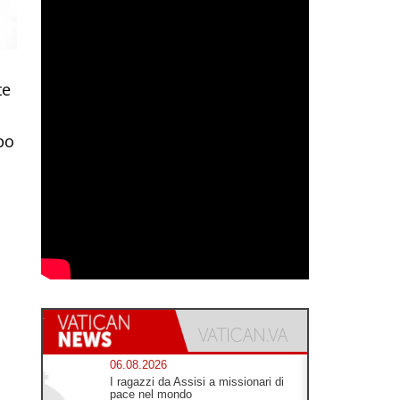
te
po
a
06.08.2026
I ragazzi da Assisi a missionari di
pace nel mondo