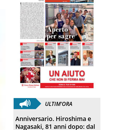
ULTIM'ORA
Morto Francesco Guccini.
L’amico teologo, “un faro