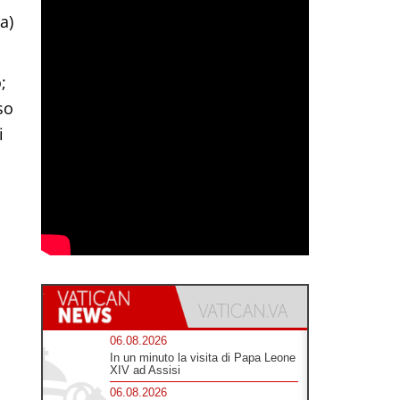
a)
;
so
i
06.08.2026
In un minuto la visita di Papa Leone
XIV ad Assisi
06.08.2026