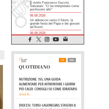
È morto Francesco Guccini,
Salvarani: "Ci ha interpretato come
pochissimi altri"
06.08.2026
Un abbraccio verso il futuro, la
grande festa del Papa e dei giovani
ad Assisi
06.08.2026
Il grazie dei giovani al Papa: "Oggi
ci sentiamo Chiesa"
06.08.2026
Leone XIV: la rivoluzione del
Vangelo abbatte i muri che
separano gli esseri umani
06.08.2026
Fra Marco Vianelli: alla scuola di
san Francesco per imparare il
Vangelo della pace
06.08.2026
Hiroshima, ad 81 anni dalla bomba
resta alto il richiamo al disarmo
mondiale
06.08.2026
Il Papa con i giovani ad Assisi:
costruire la civiltà dell'amore non