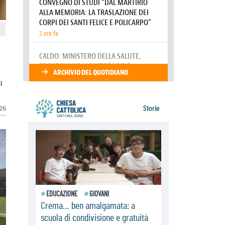
delle contrapposizioni
06.08.2026
Hiroshima e Nagasaki, 81 anni
dopo. Al via i "dieci giorni di
preghiera per la pace"
06.08.2026
Santa Maria degli Angeli, quando un
Santuario custodisce le origini
l
026