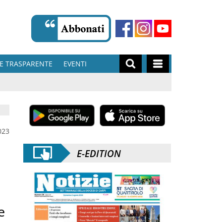
E TRASPARENTE
EVENTI
023
E-EDITION
e