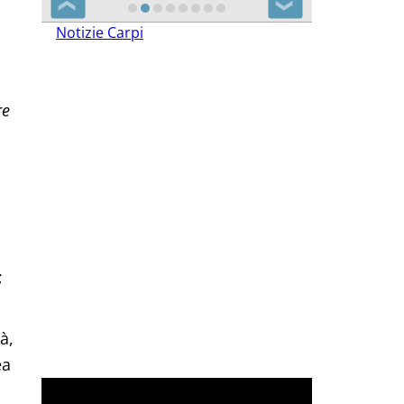
❮
❯
Notizie Carpi
re
;
à,
ea