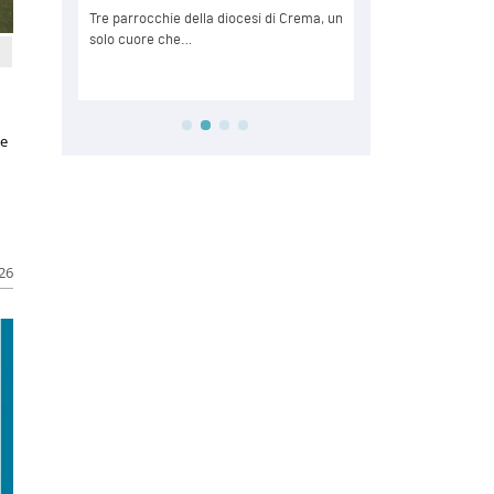
le
026