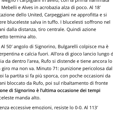
 Mebelli e Alves in acrobazia alza di poco. Al 18′
azione dello United, Carpeggiani ne approfitta e si
re bluceleste salva in tuffo. I blucelesti soffrono nel
ni dalla distanza, tiro centrale. Quindi azione
etto termina alto.
. Al 50′ angolo di Signorino, Bulgarelli colpisce ma è
erpentina e calcia fuori. All’ora di gioco lancio lungo d
ia da dentro l’area, Rufo si distende e tiene ancora lo
o a giro ma non va. Minuto 71: punizione pericolosa dal
Poi la partita si fa più sporca, con poche occasioni da
ani bloccato da Rufo, poi sul ribaltamento di fronte
one di Signorino è l’ultima occasione dei tempi
celeste manda alto.
za eccessive emozioni, resiste lo 0-0. Al 113′