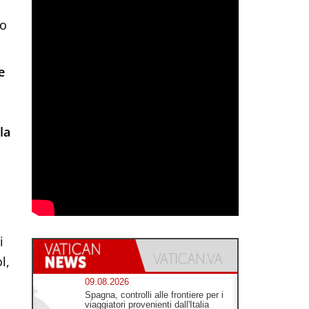
mo
e
la
i
l,
09.08.2026
Spagna, controlli alle frontiere per i
viaggiatori provenienti dall'Italia