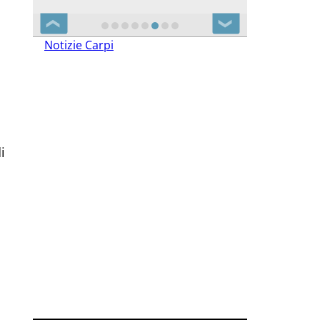
❮
❯
Notizie Carpi
i