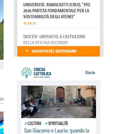
identifica coi senzatetto
08.08.2026
SIGNIS 2026, la comunicazione al
servizio del Vangelo
08.08.2026
Argentina, l'arcivescovo Colombo:
"La visita del Papa messaggio di
pace e dignità"
026