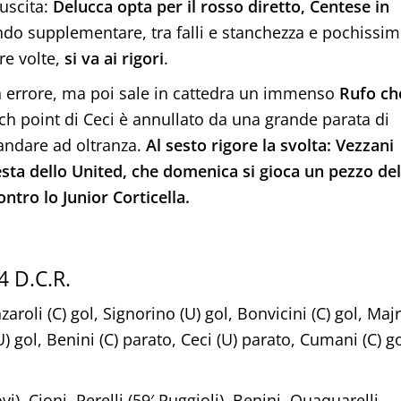
uscita:
Delucca opta per il rosso diretto, Centese in
ndo supplementare, tra falli e stanchezza e pochissi
tre volte,
si va ai rigori
.
n errore, ma poi sale in cattedra un immenso
Rufo ch
ch point di Ceci è annullato da una grande parata di
andare ad oltranza.
Al sesto rigore la svolta: Vezzani
esta dello United, che domenica si gioca un pezzo del
ontro lo Junior Corticella.
4 D.C.R.
roli (C) gol, Signorino (U) gol, Bonvicini (C) gol, Majr
U) gol, Benini (C) parato, Ceci (U) parato, Cumani (C) go
i), Cioni, Perelli (59′ Puggioli), Benini, Quaquarelli,