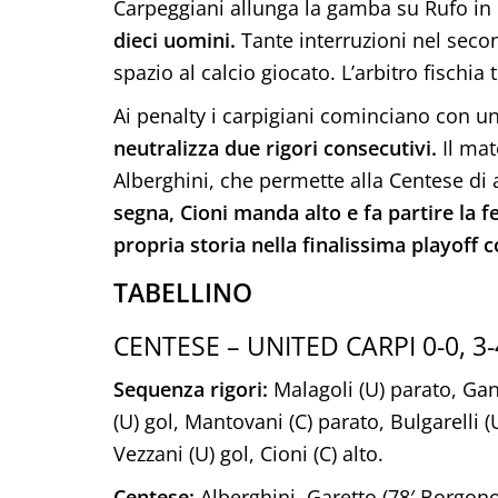
Carpeggiani allunga la gamba su Rufo in 
dieci uomini.
Tante interruzioni nel seco
spazio al calcio giocato. L’arbitro fischia 
Ai penalty i carpigiani cominciano con u
neutralizza due rigori consecutivi.
Il mat
Alberghini, che permette alla Centese di 
segna, Cioni manda alto e fa partire la f
propria storia nella finalissima playoff c
TABELLINO
CENTESE – UNITED CARPI 0-0, 3-
Sequenza rigori:
Malagoli (U) parato, Ganza
(U) gol, Mantovani (C) parato, Bulgarelli (
Vezzani (U) gol, Cioni (C) alto.
Centese:
Alberghini, Garetto (78′ Borgonov