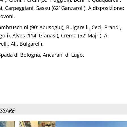
i, Carpeggiani, Sassu (62′ Ganzaroli). A disposizione:
Govoni.
mbruschini (90′ Abusoglu), Bulgarelli, Ceci, Prandi,
goli), Alves (114′ Gianasi), Crema (52′ Majri). A
lli. All. Bulgarelli.
pada di Bologna, Ancarani di Lugo.
ESSARE