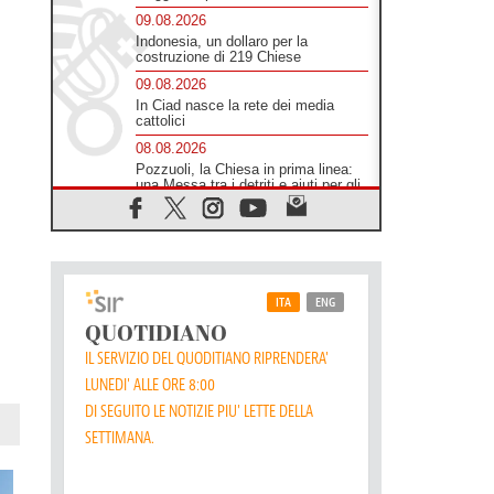
09.08.2026
Indonesia, un dollaro per la
costruzione di 219 Chiese
09.08.2026
In Ciad nasce la rete dei media
cattolici
08.08.2026
Pozzuoli, la Chiesa in prima linea:
una Messa tra i detriti e aiuti per gli
sfollati
08.08.2026
Leone XIV il 7 settembre al
Santuario della Madre del Buon
Consiglio di Genazzano
08.08.2026
Il Papa: in Sant'Agata
contempliamo la vittoria dell'amore
sulla morte
08.08.2026
Hebdomada Papae: il Gr in latino
dell'8 agosto
08.08.2026
Spin Time, Reina: Cristo non abita
nei palazzi del potere ma si