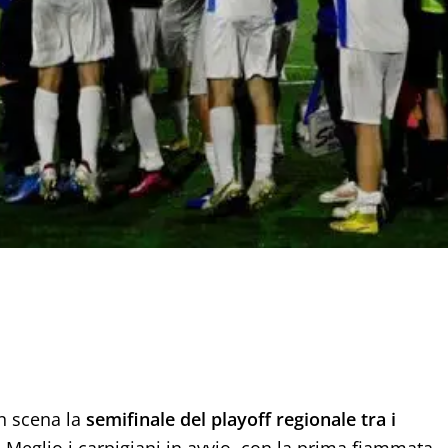
in scena la
semifinale del playoff regionale tra i
.
Meglio i carpigiani in avvio, con la prima fiammata