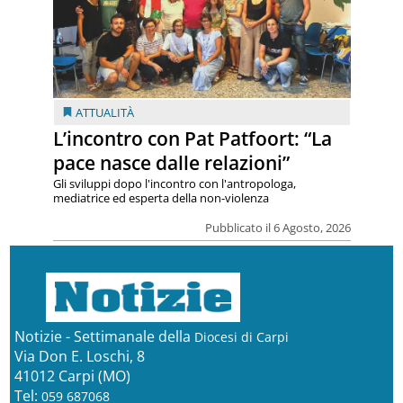
ATTUALITÀ
L’incontro con Pat Patfoort: “La
pace nasce dalle relazioni”
Gli sviluppi dopo l'incontro con l'antropologa,
mediatrice ed esperta della non-violenza
Pubblicato il 6 Agosto, 2026
Notizie - Settimanale della
Diocesi di Carpi
Via Don E. Loschi, 8
41012 Carpi (MO)
Tel:
059 687068