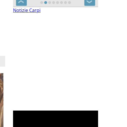
❮
❯
Notizie Carpi