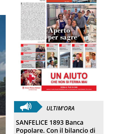
ULTIM'ORA
Hospice San Martino, dai
“tavoli” al cantiere