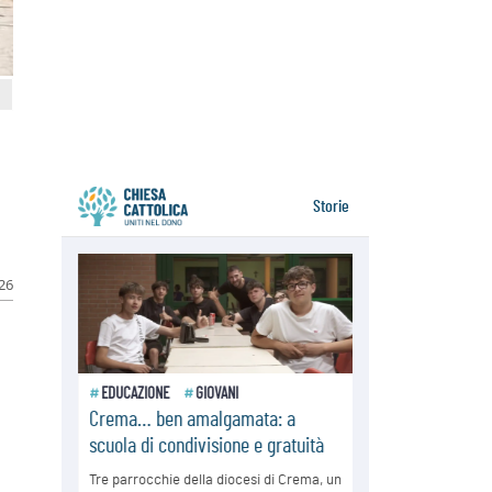
05.08.2026
Venezuela, don Pagniello: "Nel
dolore, una Chiesa che non si
arrende"
05.08.2026
Migranti, UE compatta su Ceuta:
superata una prova difficile
026