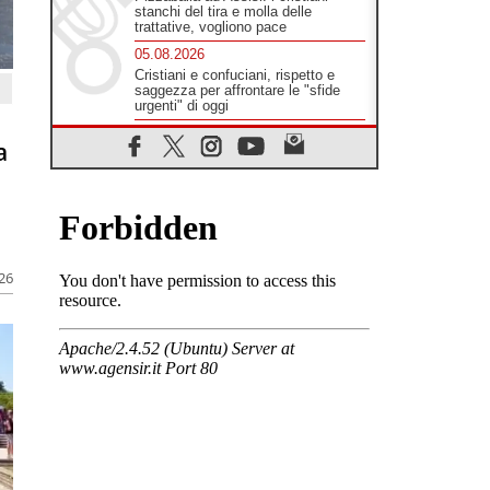
stanchi del tira e molla delle
trattative, vogliono pace
05.08.2026
Cristiani e confuciani, rispetto e
saggezza per affrontare le "sfide
urgenti" di oggi
05.08.2026
a
Santa Maria Maggiore, Makrickas:
la grazia di Dio scende ancora sul
mondo
05.08.2026
I giovani attendono il Papa ad
Assisi: "I social non saziano,
vogliamo cose grandi"
026
05.08.2026
Parolin ai preti del Guatemala: siate
"sentinelle vigili", è la santità a
rendere credibili
05.08.2026
Dal Papa all'udienza generale la
forza del "circolo degli eroi"
05.08.2026
Ucraina, il nunzio: preoccupa
sentire chi benedice la guerra. Il
Papa unica voce di pace