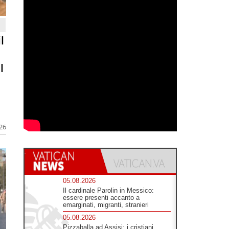
l
l
026
05.08.2026
Il cardinale Parolin in Messico:
essere presenti accanto a
emarginati, migranti, stranieri
05.08.2026
Pizzaballa ad Assisi: i cristiani