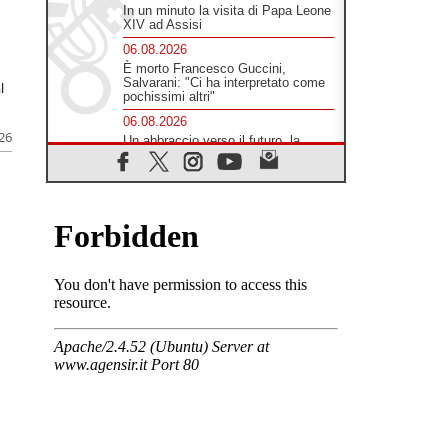
In un minuto la visita di Papa Leone
XIV ad Assisi
06.08.2026
È morto Francesco Guccini,
Salvarani: "Ci ha interpretato come
l
pochissimi altri"
06.08.2026
026
Un abbraccio verso il futuro, la
grande festa del Papa e dei giovani
ad Assisi
06.08.2026
Il grazie dei giovani al Papa: "Oggi
ci sentiamo Chiesa"
06.08.2026
Leone XIV: la rivoluzione del
Vangelo abbatte i muri che
separano gli esseri umani
06.08.2026
Fra Marco Vianelli: alla scuola di
san Francesco per imparare il
Vangelo della pace
06.08.2026
Hiroshima, ad 81 anni dalla bomba
resta alto il richiamo al disarmo
mondiale