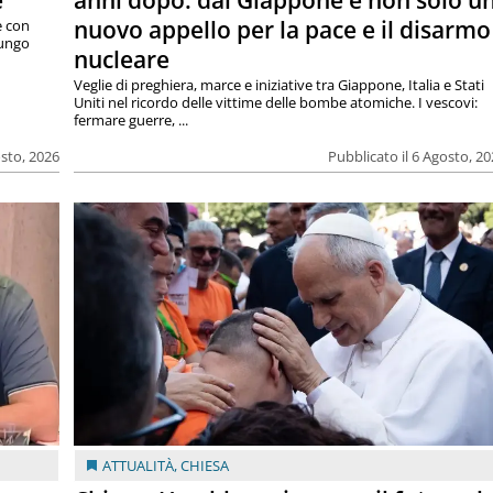
e
anni dopo: dal Giappone e non solo u
nuovo appello per la pace e il disarmo
e con
lungo
nucleare
Veglie di preghiera, marce e iniziative tra Giappone, Italia e Stati
Uniti nel ricordo delle vittime delle bombe atomiche. I vescovi:
fermare guerre, ...
osto, 2026
Pubblicato il 6 Agosto, 2
ATTUALITÀ
,
CHIESA