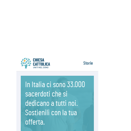
06.08.2026
Il Papa con i giovani ad Assisi:
costruire la civiltà dell'amore non
delle contrapposizioni
06.08.2026
Hiroshima e Nagasaki, 81 anni
dopo. Al via i "dieci giorni di
preghiera per la pace"