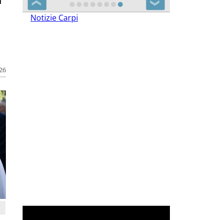
n
❮
❯
Notizie Carpi
026