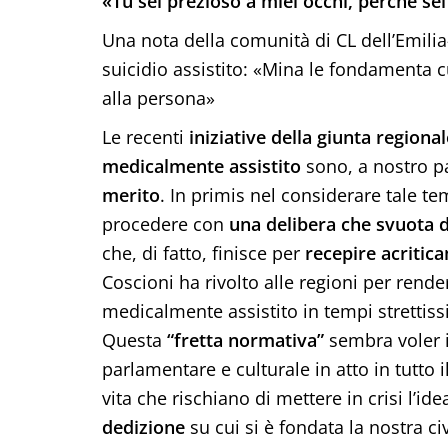
«Tu sei prezioso a miei occhi, perché se
Una nota della comunità di CL dell’Emilia
suicidio assistito: «Mina le fondamenta 
alla persona»
Le recenti
iniziative della giunta regiona
medicalmente assistito
sono, a nostro p
merito
. In primis nel considerare tale te
procedere con
una delibera che svuota d
che, di fatto, finisce per
recepire acritic
Coscioni ha rivolto alle regioni per rende
medicalmente assistito in tempi strettissi
Questa
“fretta normativa”
sembra voler i
parlamentare e culturale in atto in tutto
vita che rischiano di mettere in crisi l’id
dedizione
su cui si è fondata la nostra ci