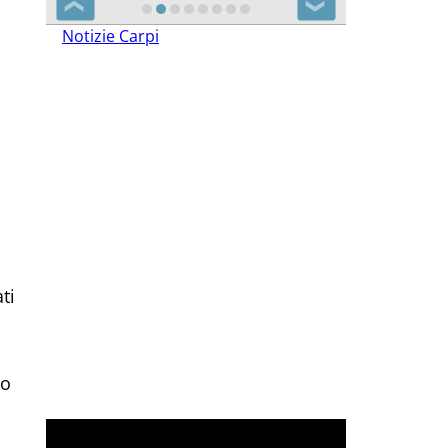
❮
❯
Notizie Carpi
ti
io