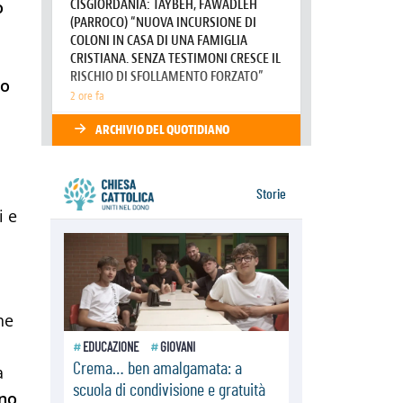
o
preghiera per la pace"
06.08.2026
Santa Maria degli Angeli, quando un
Santuario custodisce le origini
no
06.08.2026
Libano, riprendono i colloqui di
Roma tra nuove tensioni e raid nel
sud
i e
he
a
ano