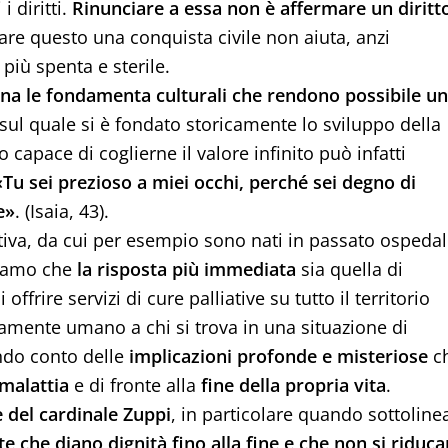
 diritti.
Rinunciare a essa non è affermare un diritt
are questo una conquista civile non aiuta, anzi
 più spenta e sterile.
na le fondamenta culturali che rendono possibile u
sul quale si è fondato storicamente lo sviluppo della
 capace di coglierne il valore infinito può infatti
«Tu sei prezioso a miei occhi, perché sei degno di
e»
. (Isaia, 43).
tiva, da cui per esempio sono nati in passato ospedal
eniamo che
la risposta più immediata
sia quella di
offrire servizi di cure palliative su tutto il territorio
ente umano a chi si trova in una situazione di
endo conto delle
implicazioni profonde e misteriose
c
malattia
e di fronte alla
fine della propria vita
.
 del cardinale Zuppi
, in particolare quando sottoline
e che diano dignità fino alla fine e che non si riduc