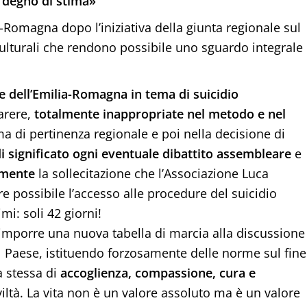
i degno di stima»
-Romagna dopo l’iniziativa della giunta regionale sul
culturali che rendono possibile uno sguardo integrale
le dell’Emilia-Romagna in tema di suicidio
arere,
totalmente inappropriate nel metodo e nel
ma di pertinenza regionale e poi nella decisione di
i significato ogni eventuale dibattito assembleare
e
amente
la sollecitazione che l’Associazione Luca
re possibile l’accesso alle procedure del suicidio
mi: soli 42 giorni!
mporre una nuova tabella di marcia alla discussione
 il Paese, istituendo forzosamente delle norme sul fine
ea stessa di
accoglienza, compassione, cura e
viltà. La vita non è un valore assoluto ma è un valore