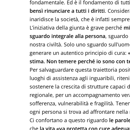
fondamentale. Ed è il fondamento di tutti i
bensì rinunciare a tutti i diritti
. Consider
inaridisce la società, che è infatti sempre
L’iniziativa della giunta è grave perché
mi
sguardo integrale alla persona
, sguardo 
nostra civiltà. Solo uno sguardo sull’uomo
generare un autentico principio di cura:
stima. Non temere perché io sono con t
Per salvaguardare questa traiettoria posi
luoghi di assistenza agli inguaribili, rit
sostenere la crescita di strutture capaci di 
regionale, per un accompagnamento veram
sofferenza, vulnerabilità e fragilità. Ten
ogni persona si trova ad affrontare nella
Ci confortano a questo riguardo
le parole
che
la vita «va protetta con cure adeguat