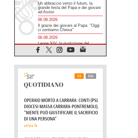
Un abbraccio verso il futuro, la
grande festa del Papa e dei giovani
ad Assisi
06.08.2026
Il grazie dei giovani al Papa: "Oggi
ci sentiamo Chiesa"
06.08.2026
Leone XIV: la rivoluzione del
Vangelo abbatte i muri che
separano gli esseri umani
06.08.2026
Fra Marco Vianelli: alla scuola di
san Francesco per imparare il
Vangelo della pace
06.08.2026
Hiroshima, ad 81 anni dalla bomba
resta alto il richiamo al disarmo
mondiale
06.08.2026
Il Papa con i giovani ad Assisi:
costruire la civiltà dell'amore non
delle contrapposizioni
06.08.2026
Hiroshima e Nagasaki, 81 anni
dopo. Al via i "dieci giorni di