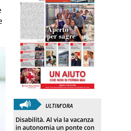
e
e
ULTIM'ORA
SANFELICE 1893 Banca
Popolare. Con il bilancio di