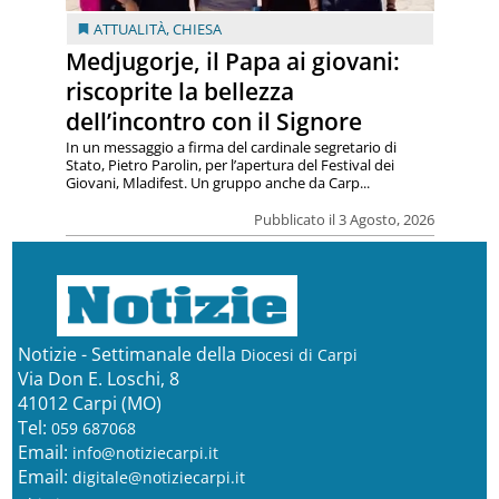
ATTUALITÀ
,
CHIESA
Medjugorje, il Papa ai giovani:
riscoprite la bellezza
dell’incontro con il Signore
In un messaggio a firma del cardinale segretario di
Stato, Pietro Parolin, per l’apertura del Festival dei
Giovani, Mladifest. Un gruppo anche da Carp...
Pubblicato il 3 Agosto, 2026
Notizie - Settimanale della
Diocesi di Carpi
Via Don E. Loschi, 8
41012 Carpi (MO)
Tel:
059 687068
Email:
info@notiziecarpi.it
Email:
digitale@notiziecarpi.it