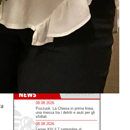
08.08.2026
ra
Pozzuoli. La Chiesa in prima linea,
una messa tra i detriti e aiuti per gli
sfollati
08.08.2026
Leone XIV il 7 settembre al