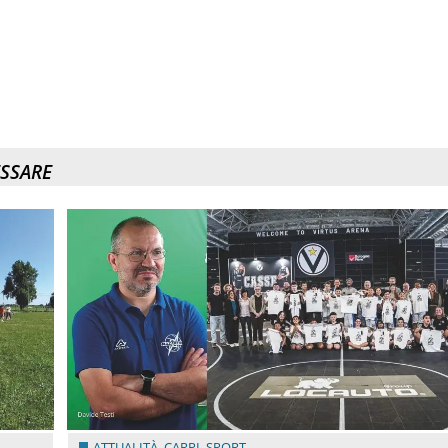
ESSARE
ATTUALITÀ
,
CARPI
,
SPORT