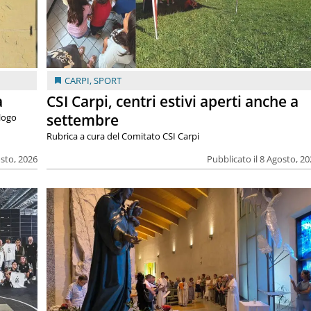
CARPI
,
SPORT
a
CSI Carpi, centri estivi aperti anche a
settembre
alogo
Rubrica a cura del Comitato CSI Carpi
osto, 2026
Pubblicato il 8 Agosto, 2