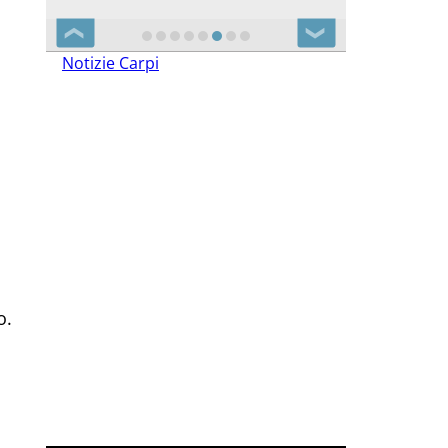
❮
❯
Notizie Carpi
o.