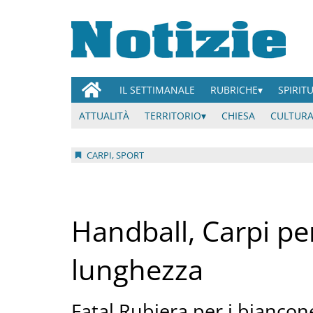
IL SETTIMANALE
RUBRICHE
SPIRIT
ATTUALITÀ
TERRITORIO
CHIESA
CULTURA
CARPI, SPORT
Handball, Carpi pe
lunghezza
Fatal Rubiera per i biancon