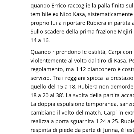
quando Errico raccoglie la palla finita sul
temibile ex Nico Kasa, sistematicamente r
proprio lui a riportare Rubiera in partita a
Sullo scadere della prima frazione Mejiri 
14 a 16.
Quando riprendono le ostilità, Carpi con C
violentemente al volto dal tiro di Kasa. P
regolamento, ma il 12 bianconero è costr
servizio. Tra i reggiani spicca la prestaz
quello del 15 a 18. Rubiera non demorde e
18 a 20 al 38’. La svolta della partita a
La doppia espulsione temporanea, sanzion
cambiano il volto del match. Carpi in extr
realizza a porta sguarnita il 24 a 25. Rubi
respinta di piede da parte di Jurina, è lest