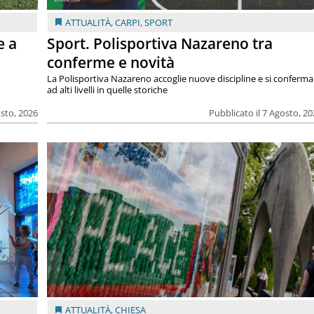
ATTUALITÀ
,
CARPI
,
SPORT
e a
Sport. Polisportiva Nazareno tra
conferme e novità
La Polisportiva Nazareno accoglie nuove discipline e si conferma
ad alti livelli in quelle storiche
osto, 2026
Pubblicato il 7 Agosto, 2
ATTUALITÀ
,
CHIESA