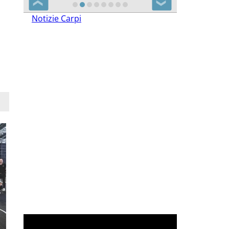
❮
❯
Notizie Carpi