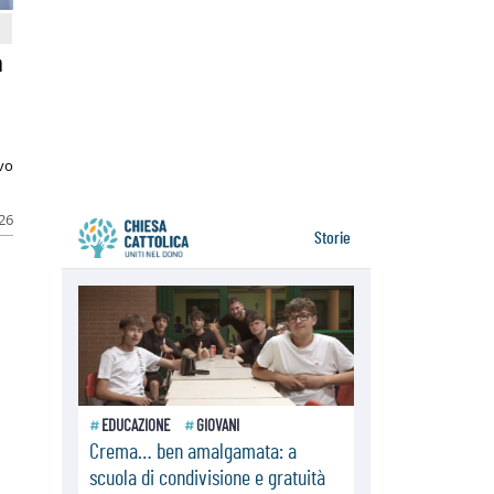
Tagle: la guerra sfigura il mondo,
solo la rivelazione di Dio lo
trasfigura
a
07.08.2026
Il Papa in Francia, quattro giorni
intensi tra Chiesa, popolo e
istituzioni
07.08.2026
ivo
SIGNIS 2026, dare voce alle
religiose cattoliche nello spazio
pubblico
026