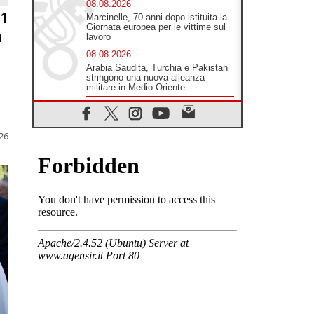
pace e dignità"
81
08.08.2026
n
Marcinelle, 70 anni dopo istituita la
Giornata europea per le vittime sul
lavoro
08.08.2026
Arabia Saudita, Turchia e Pakistan
stringono una nuova alleanza
militare in Medio Oriente
08.08.2026
026
Il Papa in Perù, il cardinale Castillo:
spinta all'unità in mezzo alle sfide
del Paese
07.08.2026
Rilanciare l'empatia, il progetto
Triennale d'Arte delle Università
cattoliche
07.08.2026
Filippine, il vicariato apostolico di
Calapan diventa diocesi
07.08.2026
A Castel Gandolfo l'arazzo di
Raffaello sulla predica di San Paolo
07.08.2026