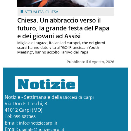
ATTUALITÀ
,
CHIESA
Chiesa. Un abbraccio verso il
futuro, la grande festa del Papa
e dei giovani ad Assisi
Migliaia di ragazzi, italiani ed europei, che nei giorni
scorsi hanno dato vita al “GO! Franciscan Youth
Meeting”, hanno accolto l'arrivo del Papa
Pubblicato il 6 Agosto, 2026
Notizie - Settimanale della
Diocesi di Carpi
Via Don E. Loschi, 8
41012 Carpi (MO)
Tel:
059 687068
Email:
info@notiziecarpi.it
Email:
digitale@notiziecarpi.it