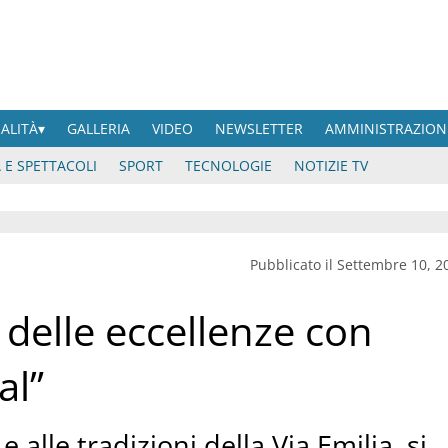
UALITÀ
GALLERIA
VIDEO
NEWSLETTER
AMMINISTRAZION
 E SPETTACOLI
SPORT
TECNOLOGIE
NOTIZIE TV
Pubblicato il Settembre 10, 2
 delle eccellenze con
al”
 e alle tradizioni della Via Emilia, si