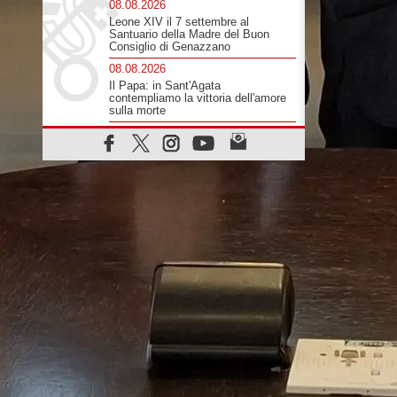
08.08.2026
Leone XIV il 7 settembre al
Santuario della Madre del Buon
Consiglio di Genazzano
08.08.2026
Il Papa: in Sant'Agata
contempliamo la vittoria dell'amore
sulla morte
08.08.2026
Hebdomada Papae: il Gr in latino
dell'8 agosto
08.08.2026
Spin Time, Reina: Cristo non abita
nei palazzi del potere ma si
identifica coi senzatetto
08.08.2026
SIGNIS 2026, la comunicazione al
servizio del Vangelo
08.08.2026
Argentina, l'arcivescovo Colombo:
"La visita del Papa messaggio di
pace e dignità"
08.08.2026
Tonalestate 2026, i giovani
sconfiggono la paura