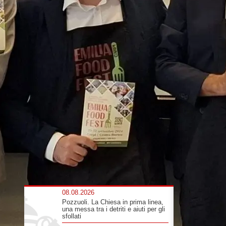
08.08.2026
Pozzuoli. La Chiesa in prima linea,
una messa tra i detriti e aiuti per gli
sfollati