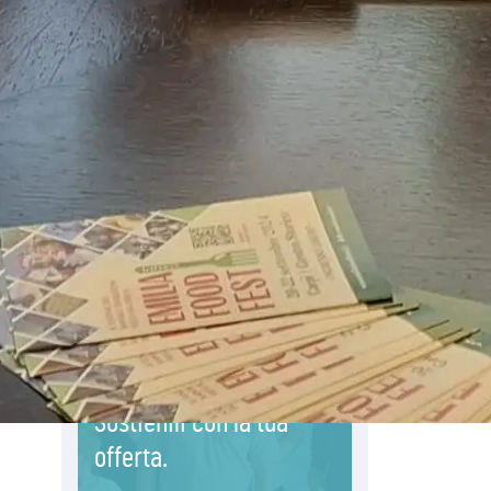
08.08.2026
Marcinelle, 70 anni dopo istituita la
Giornata europea per le vittime sul
lavoro
08.08.2026
Arabia Saudita, Turchia e Pakistan
stringono una nuova alleanza
militare in Medio Oriente