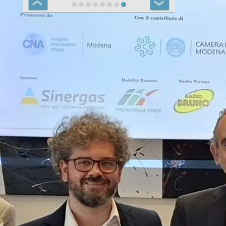
❮
❯
Notizie Carpi