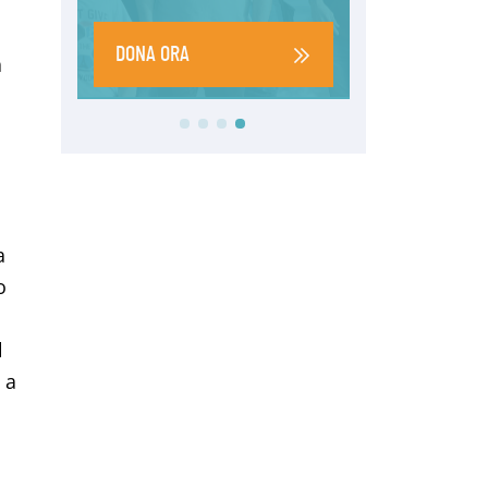
a
a
o
l
 a