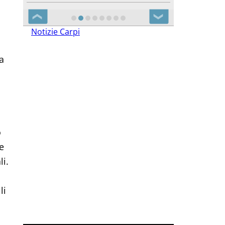
❮
❯
Notizie Carpi
a
o
e
li.
li