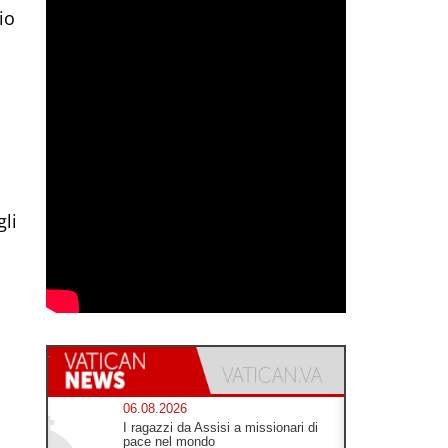
io
l
li
06.08.2026
I ragazzi da Assisi a missionari di
pace nel mondo