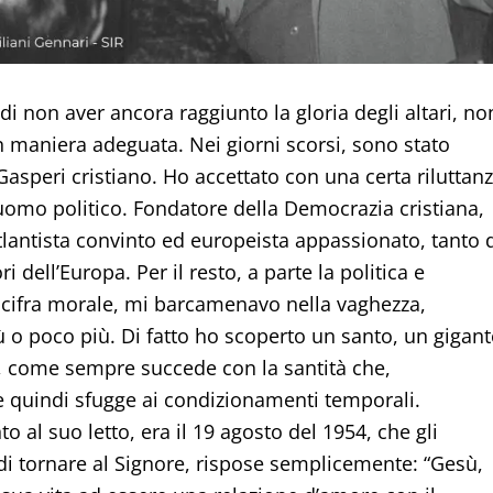
o di non aver ancora raggiunto la gloria degli altari, no
in maniera adeguata. Nei giorni scorsi, sono stato
asperi cristiano. Ho accettato con una certa riluttanz
’uomo politico. Fondatore della Democrazia cristiana,
atlantista convinto ed europeista appassionato, tanto 
dell’Europa. Per il resto, a parte la politica e
 cifra morale, mi barcamenavo nella vaghezza,
 o poco più. Di fatto ho scoperto un santo, un gigant
a, come sempre succede con la santità che,
à e quindi sfugge ai condizionamenti temporali.
 al suo letto, era il 19 agosto del 1954, che gli
 di tornare al Signore, rispose semplicemente: “Gesù,