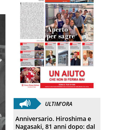
ULTIM'ORA
Morto Francesco Guccini.
L’amico teologo, “un faro