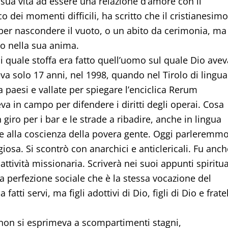
a sua vita ad essere una relazione d’amore con il
o dei momenti difficili, ha scritto che il cristianesimo
 per nascondere il vuoto, o un abito da cerimonia, ma
to nella sua anima.
i quale stoffa era fatto quell’uomo sul quale Dio avev
va solo 17 anni, nel 1998, quando nel Tirolo di lingua
ava paesi e vallate per spiegare l’enciclica Rerum
a in campo per difendere i diritti degli operai. Cosa
giro per i bar e le strade a ribadire, anche in lingua
are alla coscienza della povera gente. Oggi parleremm
giosa. Si scontrò con anarchici e anticlericali. Fu anch
tività missionaria. Scriverà nei suoi appunti spiritua
 perfezione sociale che è la stessa vocazione del
fatti servi, ma figli adottivi di Dio, figli di Dio e fratel
 non si esprimeva a scompartimenti stagni,