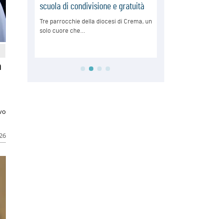
a
ivo
026