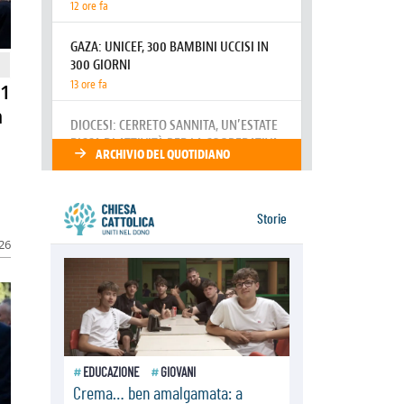
resta alto il richiamo al disarmo
mondiale
06.08.2026
Il Papa con i giovani ad Assisi:
costruire la civiltà dell'amore non
delle contrapposizioni
81
06.08.2026
n
Hiroshima e Nagasaki, 81 anni
dopo. Al via i "dieci giorni di
preghiera per la pace"
026