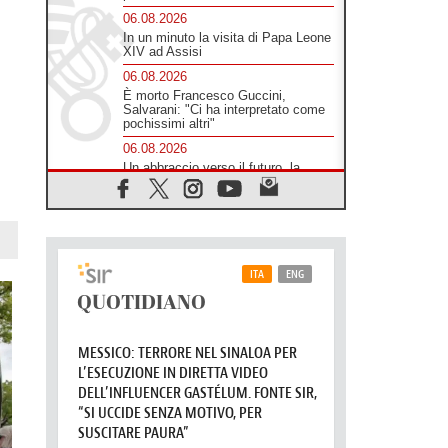
06.08.2026
In un minuto la visita di Papa Leone
XIV ad Assisi
06.08.2026
È morto Francesco Guccini,
Salvarani: "Ci ha interpretato come
pochissimi altri"
06.08.2026
Un abbraccio verso il futuro, la
grande festa del Papa e dei giovani
ad Assisi
06.08.2026
Il grazie dei giovani al Papa: "Oggi
ci sentiamo Chiesa"
06.08.2026
Leone XIV: la rivoluzione del
Vangelo abbatte i muri che
separano gli esseri umani
06.08.2026
Fra Marco Vianelli: alla scuola di
san Francesco per imparare il
Vangelo della pace
06.08.2026
Hiroshima, ad 81 anni dalla bomba