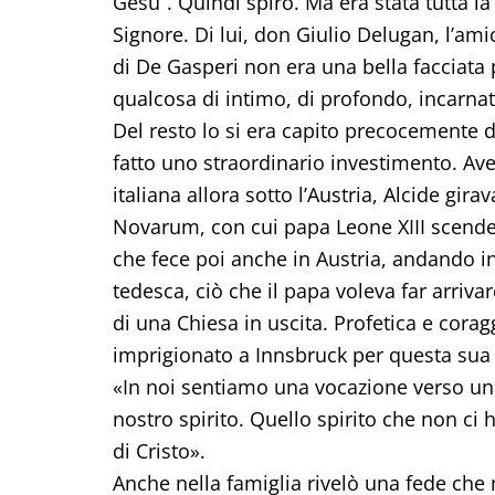
Gesù”. Quindi spirò. Ma era stata tutta l
Signore. Di lui, don Giulio Delugan, l’amic
di De Gasperi non era una bella facciata
qualcosa di intimo, di profondo, incarna
Del resto lo si era capito precocemente d
fatto uno straordinario investimento. Ave
italiana allora sotto l’Austria, Alcide gir
Novarum, con cui papa Leone XIII scendev
che fece poi anche in Austria, andando in 
tedesca, ciò che il papa voleva far arriv
di una Chiesa in uscita. Profetica e corag
imprigionato a Innsbruck per questa sua at
«In noi sentiamo una vocazione verso una
nostro spirito. Quello spirito che non ci ha 
di Cristo».
Anche nella famiglia rivelò una fede che