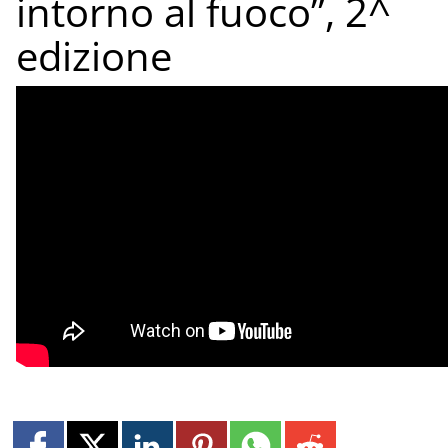
intorno al fuoco”, 2^
edizione