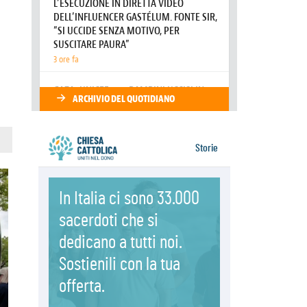
06.08.2026
Il Papa con i giovani ad Assisi:
costruire la civiltà dell'amore non
delle contrapposizioni
06.08.2026
Hiroshima e Nagasaki, 81 anni
dopo. Al via i "dieci giorni di
preghiera per la pace"