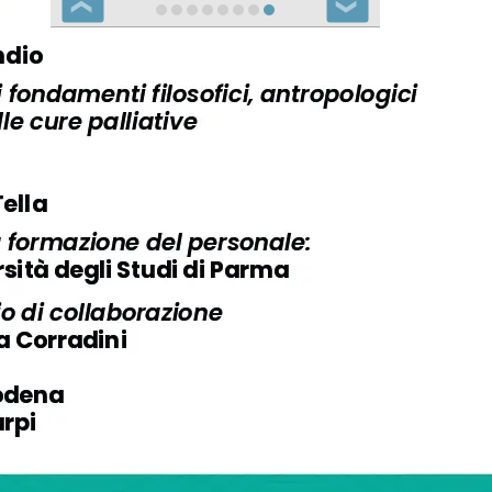
❮
❯
Notizie Carpi