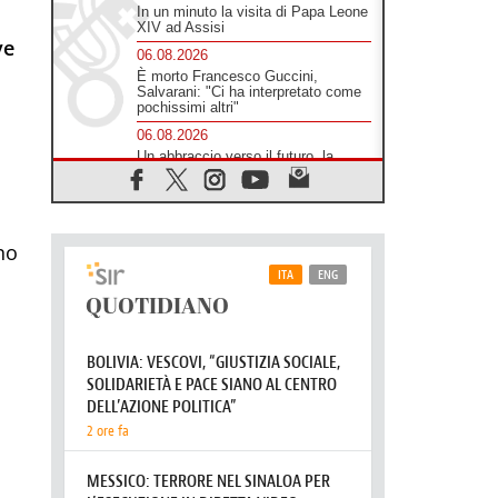
In un minuto la visita di Papa Leone
XIV ad Assisi
ve
06.08.2026
È morto Francesco Guccini,
Salvarani: "Ci ha interpretato come
pochissimi altri"
06.08.2026
Un abbraccio verso il futuro, la
grande festa del Papa e dei giovani
ad Assisi
06.08.2026
Il grazie dei giovani al Papa: "Oggi
no
ci sentiamo Chiesa"
06.08.2026
Leone XIV: la rivoluzione del
Vangelo abbatte i muri che
separano gli esseri umani
06.08.2026
Fra Marco Vianelli: alla scuola di
san Francesco per imparare il
Vangelo della pace
06.08.2026
Hiroshima, ad 81 anni dalla bomba
resta alto il richiamo al disarmo
mondiale