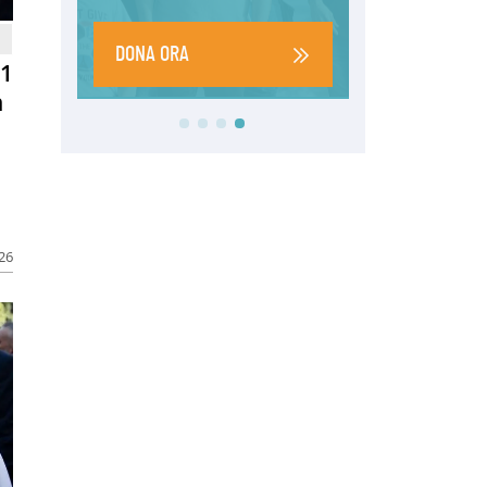
81
n
026