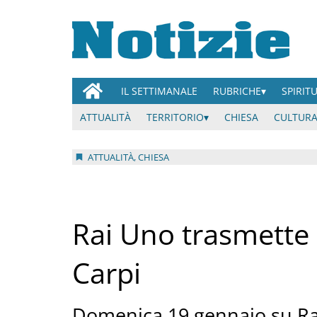
IL SETTIMANALE
RUBRICHE
SPIRIT
ATTUALITÀ
TERRITORIO
CHIESA
CULTURA
ATTUALITÀ, CHIESA
Rai Uno trasmette 
Carpi
Domenica 19 gennaio su Ra