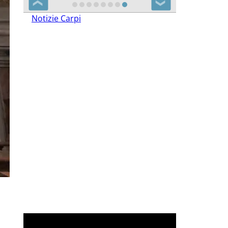
❮
❯
Notizie Carpi