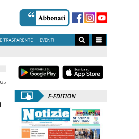
E TRASPARENTE
EVENTI
025
E-EDITION
a
a