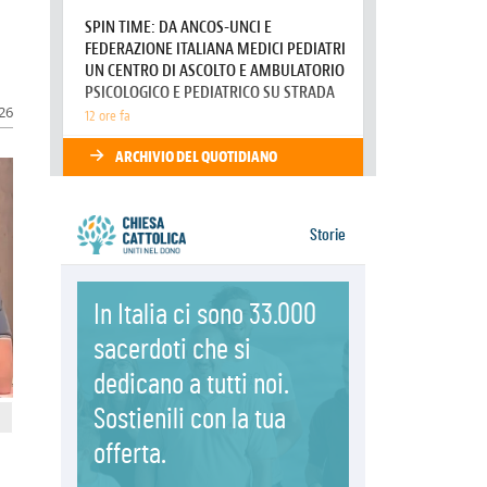
07.08.2026
Parolin conclude il viaggio in
Messico: "La pace inizia con
l'empatia per il dolore altrui"
07.08.2026
026
Uruguay, il presidente dei vescovi:
la visita del Papa dono per tutto il
Paese