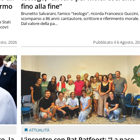
armo
fino alla fine”
Brunetto Salvarani, l’amico “teologo”, ricorda Francesco Guccini,
scomparso a 86 anni: cantautore, scrittore e riferimento morale.
e Stati
Dal valore della pa...
covi:
osto, 2026
Pubblicato il 6 Agosto, 2
ATTUALITÀ
o, la
L’incontro con Pat Patfoort: “La pace