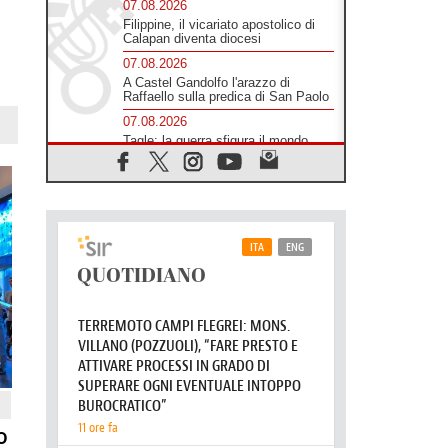
07.08.2026
Filippine, il vicariato apostolico di
Calapan diventa diocesi
07.08.2026
A Castel Gandolfo l'arazzo di
Raffaello sulla predica di San Paolo
07.08.2026
Tagle: la guerra sfigura il mondo,
solo la rivelazione di Dio lo
trasfigura
07.08.2026
Il Papa in Francia, quattro giorni
intensi tra Chiesa, popolo e
istituzioni
07.08.2026
SIGNIS 2026, dare voce alle
religiose cattoliche nello spazio
pubblico
07.08.2026
Honduras, gli sfollati invisibili di una
crisi dimenticata
07.08.2026
Italia, Antigone: carceri al limite
della sopravvivenza per caldo e
o
sovraffollamento