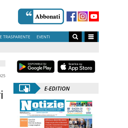
E TRASPARENTE
EVENTI
025
E-EDITION
i