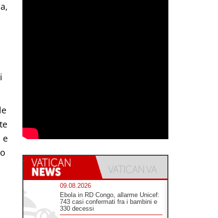
a,
i
le
te
 e
to
09.08.2026
Ebola in RD Congo, allarme Unicef:
743 casi confermati fra i bambini e
330 decessi