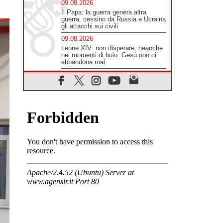
09.08.2026
Il Papa: la guerra genera altra
guerra, cessino da Russia e Ucraina
gli attacchi sui civili
09.08.2026
Leone XIV: non disperare, neanche
nei momenti di buio. Gesù non ci
abbandona mai
09.08.2026
Drammatica escalation del conflitto
tra Russia e Ucraina
09.08.2026
Tra Tolkien e Leone, un convegno
su "l'uomo, il mezzo e l'algoritmo"
09.08.2026
Spagna, controlli alle frontiere per i
viaggiatori provenienti dall'Italia
09.08.2026
Indonesia, un dollaro per la
costruzione di 219 Chiese
09.08.2026
Il dialogo interreligioso, isola di
resistenza per rispondere alle paure
del mondo