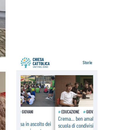
09.08.2026
In Ciad nasce la rete dei media
cattolici
08.08.2026
Pozzuoli, la Chiesa in prima linea:
una Messa tra i detriti e aiuti per gli
sfollati