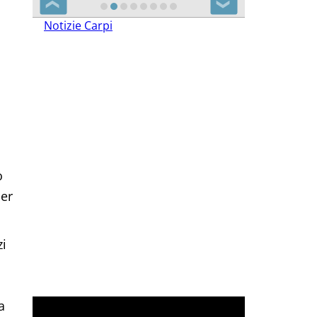
❮
❯
Notizie Carpi
o
per
zi
a