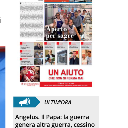
i
ULTIM'ORA
Solidarietà. La Nostra
Mirandola ODV dona un