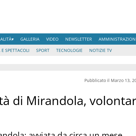
UALITÀ
GALLERIA
VIDEO
NEWSLETTER
AMMINISTRAZION
 E SPETTACOLI
SPORT
TECNOLOGIE
NOTIZIE TV
Pubblicato il Marzo 13, 2
à di Mirandola, volontar
andola: avviata da circa un mese