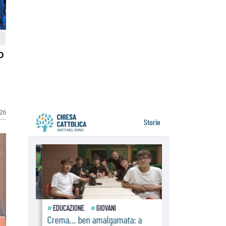
Messico: "La pace inizia con
l'empatia per il dolore altrui"
07.08.2026
Uruguay, il presidente dei vescovi:
la visita del Papa dono per tutto il
Paese
o
07.08.2026
Gaza, la strage dei bambini non si
ferma: 300 morti in 300 giorni
026