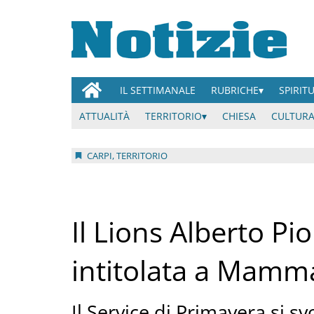
IL SETTIMANALE
RUBRICHE
SPIRIT
ATTUALITÀ
TERRITORIO
CHIESA
CULTURA
CARPI, TERRITORIO
Il Lions Alberto Pi
intitolata a Mamm
Il Service di Primavera si s