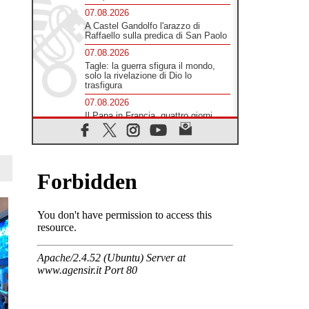
07.08.2026
A Castel Gandolfo l'arazzo di
Raffaello sulla predica di San Paolo
07.08.2026
Tagle: la guerra sfigura il mondo,
solo la rivelazione di Dio lo
trasfigura
07.08.2026
Il Papa in Francia, quattro giorni
intensi tra Chiesa, popolo e
istituzioni
07.08.2026
SIGNIS 2026, dare voce alle
religiose cattoliche nello spazio
pubblico
07.08.2026
Honduras, gli sfollati invisibili di una
crisi dimenticata
07.08.2026
Italia, Antigone: carceri al limite
della sopravvivenza per caldo e
sovraffollamento
07.08.2026
Parolin conclude il viaggio in