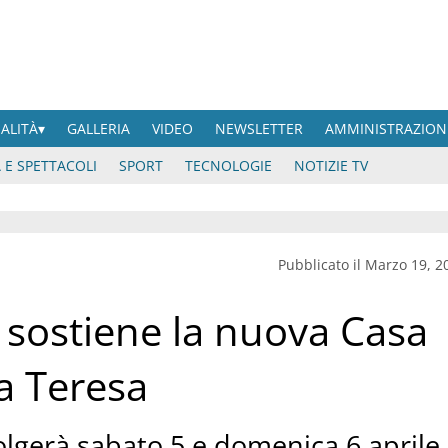
UALITÀ
GALLERIA
VIDEO
NEWSLETTER
AMMINISTRAZION
 E SPETTACOLI
SPORT
TECNOLOGIE
NOTIZIE TV
Pubblicato il Marzo 19, 2
o sostiene la nuova Casa
a Teresa
volgerà sabato 5 e domenica 6 aprile,