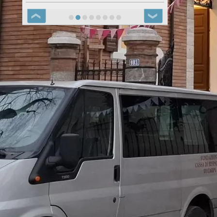
❮
❯
Notizie Carpi