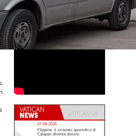
b.
ri
s
07.08.2026
Filippine, il vicariato apostolico di
Calapan diventa diocesi