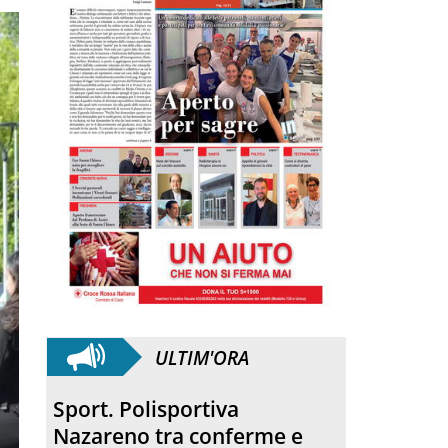
ULTIM'ORA
Quartirolo. La processione
ha concluso la sagra della