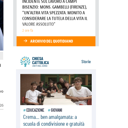
Tonalestate 2026, i giovani
sconfiggono la paura
08.08.2026
Marcinelle, 70 anni dopo istituita la
Giornata europea per le vittime sul
lavoro
08.08.2026
Arabia Saudita, Turchia e Pakistan
stringono una nuova alleanza
militare in Medio Oriente
a
ivo
026