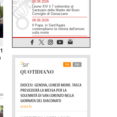
sfollati
08.08.2026
Leone XIV il 7 settembre al
Santuario della Madre del Buon
Consiglio di Genazzano
08.08.2026
Il Papa: in Sant'Agata
contempliamo la vittoria dell'amore
sulla morte
08.08.2026
81
Hebdomada Papae: il Gr in latino
dell'8 agosto
n
08.08.2026
Spin Time, Reina: Cristo non abita
nei palazzi del potere ma si
identifica coi senzatetto
08.08.2026
SIGNIS 2026, la comunicazione al
servizio del Vangelo
026
08.08.2026
Argentina, l'arcivescovo Colombo:
"La visita del Papa messaggio di
pace e dignità"
08.08.2026