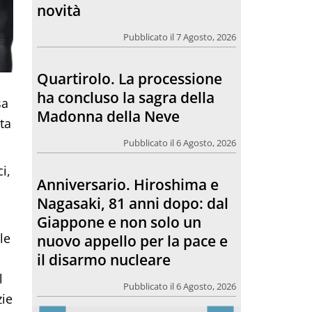
Madonna della Neve
Pubblicato il 6 Agosto, 2026
Anniversario. Hiroshima e
Nagasaki, 81 anni dopo: dal
sa
Giappone e non solo un
ta
nuovo appello per la pace e
il disarmo nucleare
i,
Pubblicato il 6 Agosto, 2026
Morto Francesco Guccini.
le
L’amico teologo, “un faro
per molti: coerente fino alla
fine”
l
zie
Pubblicato il 6 Agosto, 2026