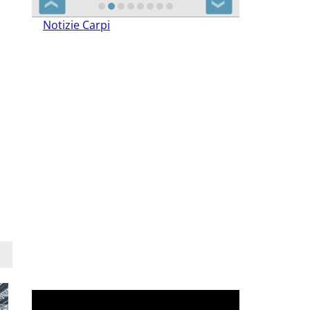
❮
❯
Notizie Carpi