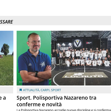
ESSARE
ATTUALITÀ
,
CARPI
,
SPORT
e a
Sport. Polisportiva Nazareno tra
conferme e novità
La Polisportiva Nazareno accoglie nuove discipline e si conferma