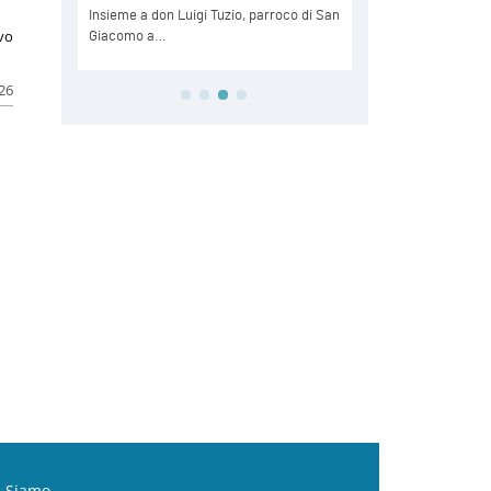
ivo
026
i Siamo