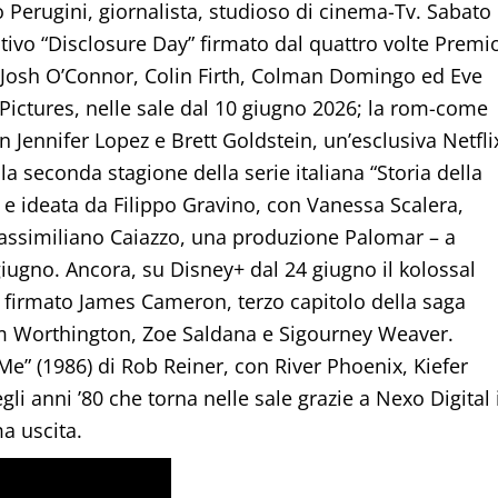
Perugini, giornalista, studioso di cinema-Tv. Sabato
irativo “Disclosure Day” firmato dal quattro volte Premi
, Josh O’Connor, Colin Firth, Colman Domingo ed Eve
Pictures, nelle sale dal 10 giugno 2026; la rom-come
 Jennifer Lopez e Brett Goldstein, un’esclusiva Netfli
a seconda stagione della serie italiana “Storia della
i e ideata da Filippo Gravino, con Vanessa Scalera,
Massimiliano Caiazzo, una produzione Palomar – a
ugno. Ancora, su Disney+ dal 24 giugno il kolossal
” firmato James Cameron, terzo capitolo della saga
m Worthington, Zoe Saldana e Sigourney Weaver.
e” (1986) di Rob Reiner, con River Phoenix, Kiefer
li anni ’80 che torna nelle sale grazie a Nexo Digital 
a uscita.