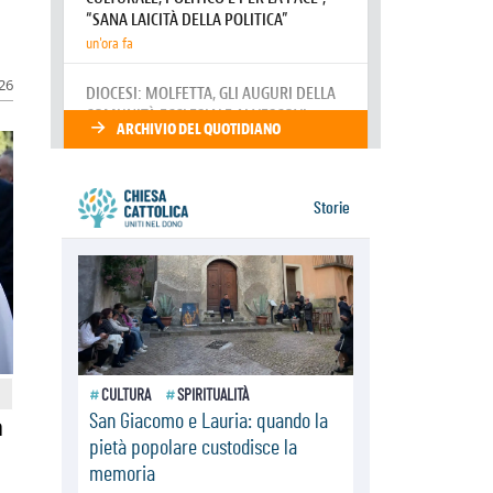
Marcinelle, 70 anni dopo istituita la
Giornata europea per le vittime sul
lavoro
08.08.2026
026
Arabia Saudita, Turchia e Pakistan
stringono una nuova alleanza
militare in Medio Oriente
a