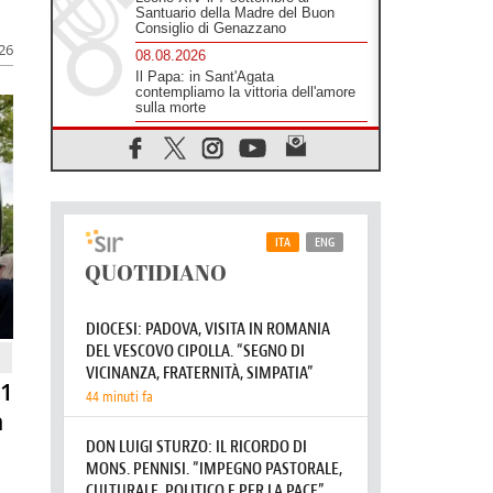
Santuario della Madre del Buon
Consiglio di Genazzano
026
08.08.2026
Il Papa: in Sant'Agata
contempliamo la vittoria dell'amore
sulla morte
08.08.2026
Hebdomada Papae: il Gr in latino
dell'8 agosto
08.08.2026
Spin Time, Reina: Cristo non abita
nei palazzi del potere ma si
identifica coi senzatetto
08.08.2026
SIGNIS 2026, la comunicazione al
servizio del Vangelo
08.08.2026
Argentina, l'arcivescovo Colombo:
"La visita del Papa messaggio di
81
pace e dignità"
n
08.08.2026
Tonalestate 2026, i giovani
sconfiggono la paura
08.08.2026