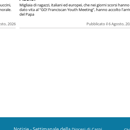
uccini,
Migliaia di ragazzi, italiani ed europei, che nei giorni scorsi hanno
morale.
dato vita al “GO! Franciscan Youth Meeting”, hanno accolto l'arr
del Papa
osto, 2026
Pubblicato il 6 Agosto, 2
Notizie - Settimanale della
Diocesi di Carpi
Ch