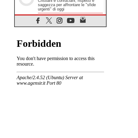
Cristiani e confuciani, rispetto e
saggezza per affrontare le "sfide
urgenti" di oggi
05.08.2026
Santa Maria Maggiore, Makrickas:
la grazia di Dio scende ancora sul
mondo
05.08.2026
I giovani attendono il Papa ad
Assisi: "I social non saziano,
vogliamo cose grandi"
05.08.2026
Parolin ai preti del Guatemala: siate
"sentinelle vigili", è la santità a
rendere credibili
05.08.2026
Dal Papa all'udienza generale la
forza del "circolo degli eroi"
05.08.2026
Ucraina, il nunzio: preoccupa
sentire chi benedice la guerra. Il
Papa unica voce di pace
05.08.2026
Venezuela, don Pagniello: "Nel
dolore, una Chiesa che non si
arrende"