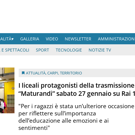
UALITÀ
GALLERIA
VIDEO
NEWSLETTER
AMMINISTRAZION
 E SPETTACOLI
SPORT
TECNOLOGIE
NOTIZIE TV
ATTUALITÀ
,
CARPI
,
TERRITORIO
I liceali protagonisti della trasmissione
“Maturandi” sabato 27 gennaio su Rai 
"Per i ragazzi è stata un’ulteriore occasione
per riflettere sull’importanza
dell’educazione alle emozioni e ai
sentimenti"