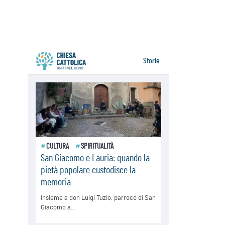
05.08.2026
Migranti, UE compatta su Ceuta:
superata una prova difficile