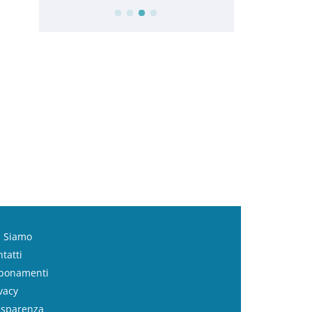
i Siamo
tatti
bonamenti
vacy
asparenza