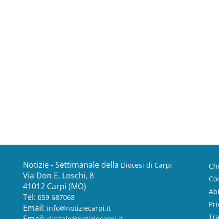
Notizie - Settimanale della
Diocesi di Carpi
Ch
Via Don E. Loschi, 8
Con
41012 Carpi (MO)
Ab
Tel:
059 687068
Pri
Email:
info@notiziecarpi.it
Tr
Email:
digitale@notiziecarpi.it