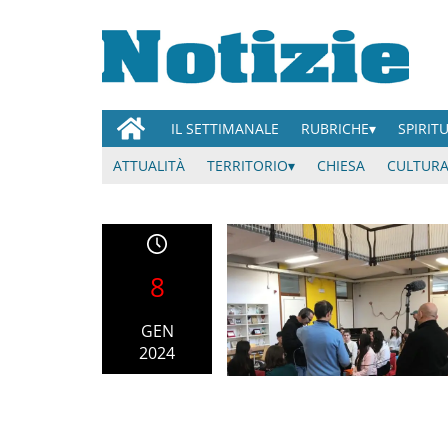
IL SETTIMANALE
RUBRICHE
SPIRIT
ATTUALITÀ
TERRITORIO
CHIESA
CULTURA
8
GEN
2024