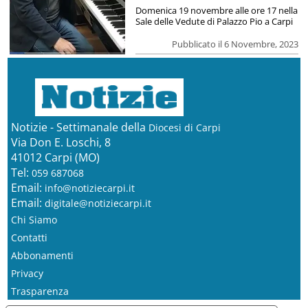
Domenica 19 novembre alle ore 17 nella
Sale delle Vedute di Palazzo Pio a Carpi
Pubblicato il 6 Novembre, 2023
Notizie - Settimanale della
Diocesi di Carpi
Via Don E. Loschi, 8
41012 Carpi (MO)
Tel:
059 687068
Email:
info@notiziecarpi.it
Email:
digitale@notiziecarpi.it
Chi Siamo
Contatti
Abbonamenti
Privacy
Trasparenza