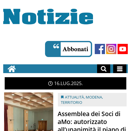
16
LUG
2025
ATTUALITÀ
,
MODENA
,
TERRITORIO
Assemblea dei Soci di
aMo: autorizzato
all’unanimità il piano di