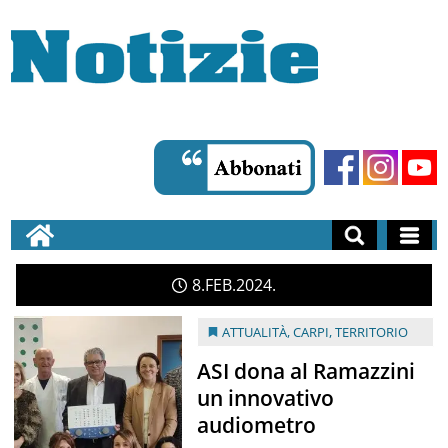
8
FEB
2024
ATTUALITÀ
,
CARPI
,
TERRITORIO
ASI dona al Ramazzini
un innovativo
audiometro