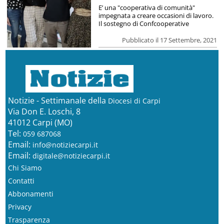
E’ una "cooperativa di comunità"
impegnata a creare occasioni di lavoro.
Il sostegno di Confcooperative
Pubblicato il 17 Settembre, 2021
Notizie - Settimanale della
Diocesi di Carpi
Via Don E. Loschi, 8
41012 Carpi (MO)
Tel:
059 687068
Email:
info@notiziecarpi.it
Email:
digitale@notiziecarpi.it
Chi Siamo
Contatti
Abbonamenti
Privacy
Trasparenza