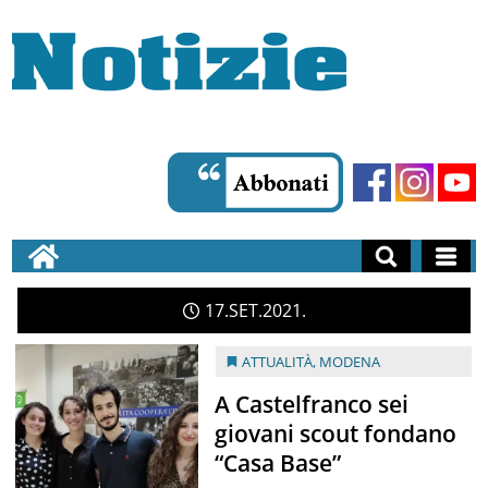
17
SET
2021
ATTUALITÀ
,
MODENA
A Castelfranco sei
giovani scout fondano
“Casa Base”