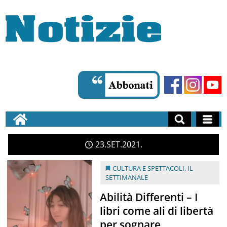
23
SET
2021
CULTURA E SPETTACOLI
,
IL
SETTIMANALE
Abilità Differenti – I
libri come ali di libertà
per sognare