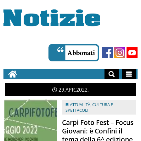
29
APR
2022
ATTUALITÀ
,
CULTURA E
SPETTACOLI
Carpi Foto Fest – Focus
Giovani: è Confini il
tema della 6^ edizione