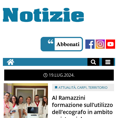
19
LUG
2024
ATTUALITÀ
,
CARPI
,
TERRITORIO
Al Ramazzini
formazione sull’utilizzo
dell’ecografo in ambito