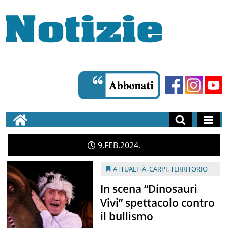
9
FEB
2024
ATTUALITÀ
,
CARPI
,
TERRITORIO
In scena “Dinosauri
Vivi” spettacolo contro
il bullismo