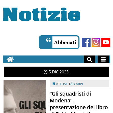
5
DIC
2023
ATTUALITÀ
,
CARPI
“Gli squadristi di
Modena”,
presentazione del libro