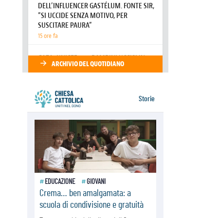
06.08.2026
Hiroshima, ad 81 anni dalla bomba
resta alto il richiamo al disarmo
mondiale
06.08.2026
Il Papa con i giovani ad Assisi:
costruire la civiltà dell'amore non
delle contrapposizioni