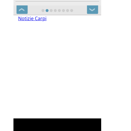
❮
❯
Notizie Carpi