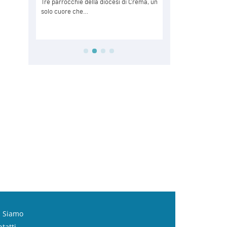
i Siamo
tatti