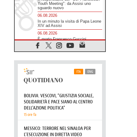
Youth Meeting": da Assisi uno
sguardo nuovo
06.08.2026
In un minuto la visita di Papa Leone
XIV ad Assisi
06.08.2026
È morto Francesco Guccini,
Salvarani: "Ci ha interpretato come
pochissimi altri"
06.08.2026
Un abbraccio verso il futuro, la
grande festa del Papa e dei giovani
ad Assisi
06.08.2026
Il grazie dei giovani al Papa: "Oggi
ci sentiamo Chiesa"
06.08.2026
Leone XIV: la rivoluzione del
Vangelo abbatte i muri che
separano gli esseri umani
06.08.2026
Fra Marco Vianelli: alla scuola di
san Francesco per imparare il
Vangelo della pace