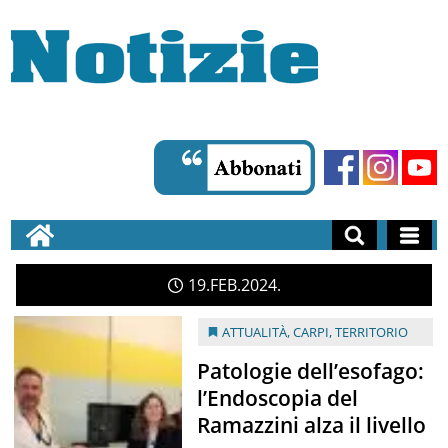
19
FEB
2024
ATTUALITÀ
,
CARPI
,
TERRITORIO
Patologie dell’esofago:
l’Endoscopia del
Ramazzini alza il livello