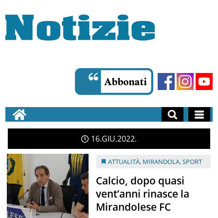
16
GIU
2022
ATTUALITÀ
,
MIRANDOLA
,
SPORT
Calcio, dopo quasi
vent’anni rinasce la
Mirandolese FC