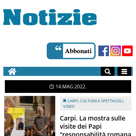
14
MAG
2022
CARPI
,
CULTURA E SPETTACOLI
,
VIDEO
Carpi. La mostra sulle
visite dei Papi
“responsabilità romana