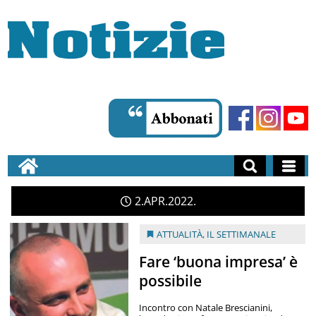
2
APR
2022
ATTUALITÀ
,
IL SETTIMANALE
Fare ‘buona impresa’ è
possibile
Incontro con Natale Brescianini,