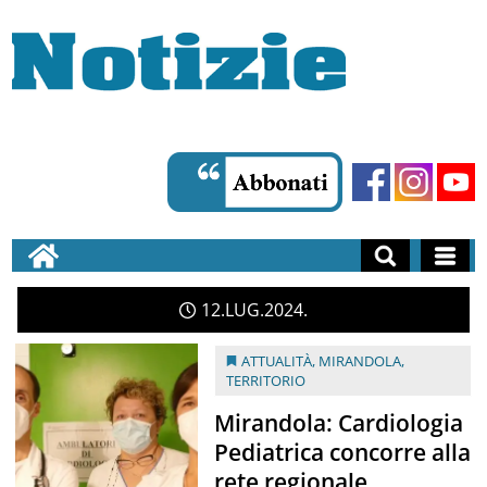
12
LUG
2024
ATTUALITÀ
,
MIRANDOLA
,
TERRITORIO
Mirandola: Cardiologia
Pediatrica concorre alla
rete regionale