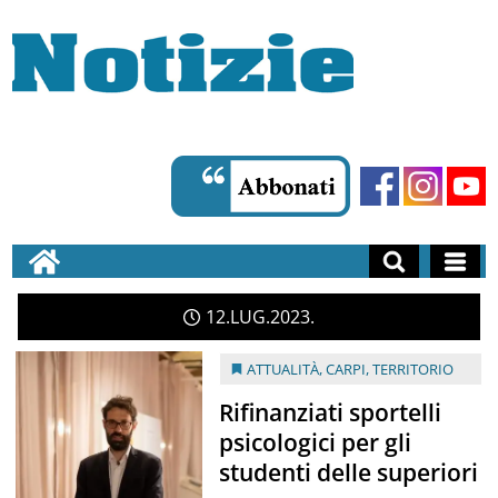
12
LUG
2023
ATTUALITÀ
,
CARPI
,
TERRITORIO
Rifinanziati sportelli
psicologici per gli
studenti delle superiori