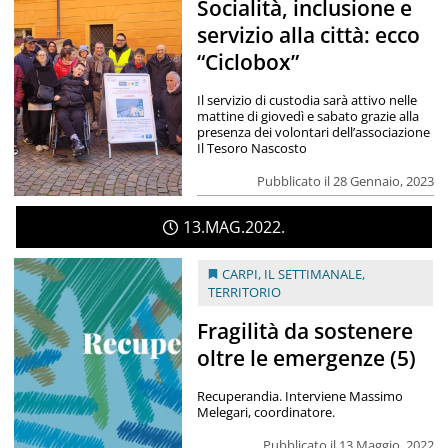
Socialità, inclusione e
servizio alla città: ecco
“Ciclobox”
Il servizio di custodia sarà attivo nelle
mattine di giovedì e sabato grazie alla
presenza dei volontari dell’associazione
Il Tesoro Nascosto
Pubblicato il 28 Gennaio, 2023
13
MAG
2022
CARPI
,
IL SETTIMANALE
,
TERRITORIO
Fragilità da sostenere
oltre le emergenze (5)
Recuperandia. Interviene Massimo
Melegari, coordinatore.
Pubblicato il 13 Maggio, 2022