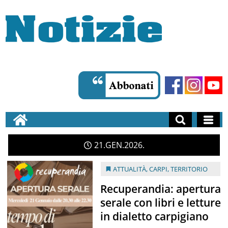
21
GEN
2026
ATTUALITÀ
,
CARPI
,
TERRITORIO
Recuperandia: apertura
serale con libri e letture
in dialetto carpigiano