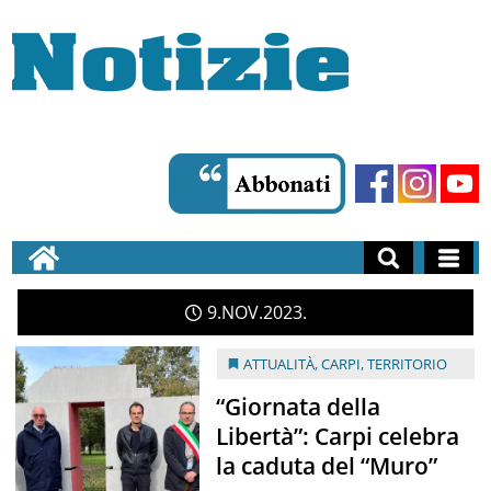
9
NOV
2023
ATTUALITÀ
,
CARPI
,
TERRITORIO
“Giornata della
Libertà”: Carpi celebra
la caduta del “Muro”