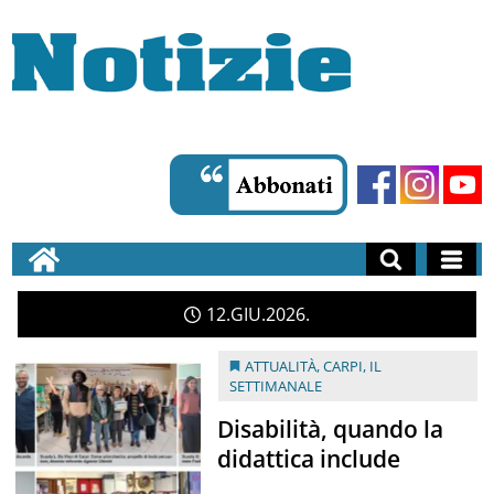
12
GIU
2026
ATTUALITÀ
,
CARPI
,
IL
SETTIMANALE
Disabilità, quando la
didattica include