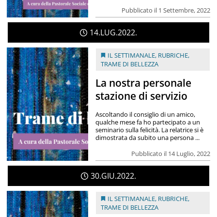
Pubblicato il 1 Settembre, 2022
14
LUG
2022
IL SETTIMANALE
,
RUBRICHE
,
TRAME DI BELLEZZA
La nostra personale
stazione di servizio
Ascoltando il consiglio di un amico,
qualche mese fa ho partecipato a un
seminario sulla felicità. La relatrice si è
dimostrata da subito una persona ...
Pubblicato il 14 Luglio, 2022
30
GIU
2022
IL SETTIMANALE
,
RUBRICHE
,
TRAME DI BELLEZZA